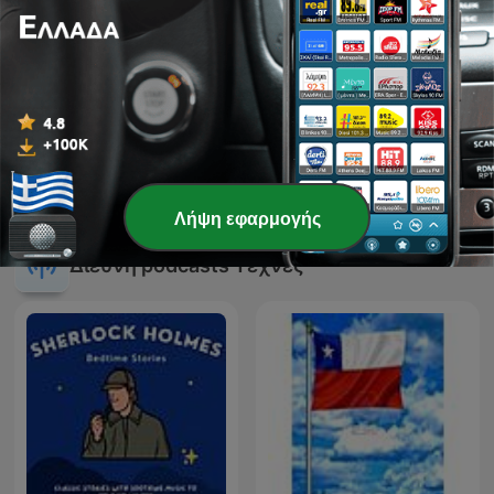
MUNDO BABEL
David Guetta
Λήψη εφαρμογής
Διεθνή podcasts Τέχνες