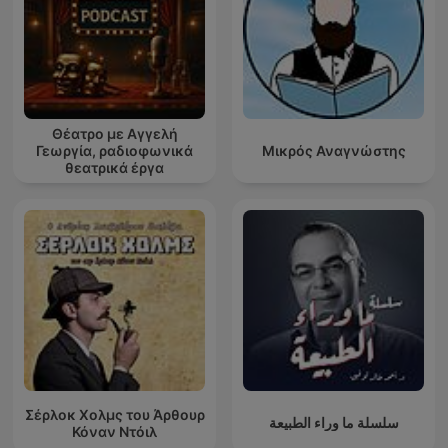
Θέατρο με Αγγελή
Γεωργία, ραδιοφωνικά
Μικρός Αναγνώστης
θεατρικά έργα
Σέρλοκ Χολμς του Άρθουρ
سلسلة ما وراء الطبيعة
Κόναν Ντόιλ