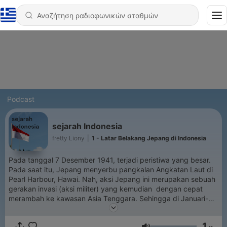
Podcast
sejarah Indonesia
fretty Liony
|
1 - Latar Belakang Jepang di Indonesia
Pada tanggal 7 Desember 1941, terjadi peristiwa yang besar.
Pada saat itu, Jepang menyerbu pangkalan Angkatan Laut di
Pearl Harbour, Hawai. Nah, aksi Jepang ini merupakan sebuah
gerakan invasi (aksi militer) yang kemudian dengan cepat
merambah ke kawasan Asia Tenggara. Sehingga di Januari-
Februari tahun 1942, Jepang menduduki Filipina, Pontianak,
Balikpapan, Palembang, Tarakan (Kalimantan Timur), dan
1