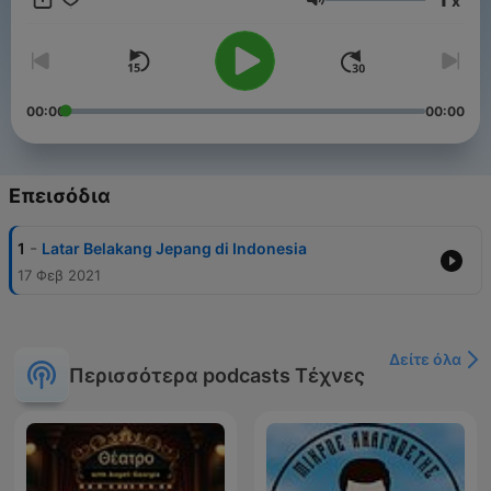
x
Samarinda, yang mana waktu itu bangsa Belanda masih
Ένταση
berada di wilayah Indonesia.
00:00
00:00
Επεισόδια
-
1
Latar Belakang Jepang di Indonesia
17 Φεβ 2021
Δείτε όλα
Περισσότερα podcasts Τέχνες