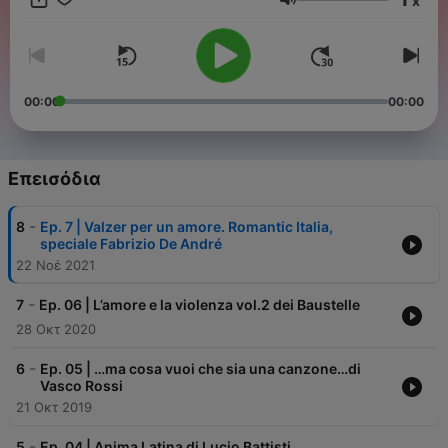
x
lontana e vicina. E in ogni caso, comunque, cantiamo d’amore.
Ένταση
Illustrazione di Agnese Pagliarini per Minimum Fax Musiche di
Mattia Del Moro
00:00
00:00
Επεισόδια
-
8
Ep. 7 | Valzer per un amore. Romantic Italia,
speciale Fabrizio De André
22 Νοέ 2021
-
7
Ep. 06 | L’amore e la violenza vol.2 dei Baustelle
28 Οκτ 2020
-
6
Ep. 05 | …ma cosa vuoi che sia una canzone…di
Vasco Rossi
21 Οκτ 2019
-
5
Ep. 04 | Anima Latina di Lucio Battisti