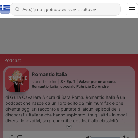
Podcast
Romantic Italia
storielibere.fm
|
8 - Ep. 7 | Valzer per un amore.
Romantic Italia, speciale Fabrizio De André
di Giulia Cavaliere A cura di Sara Poma. Romantic Italia è un
podcast che nasce da un libro edito da minimum fax e che
diventa oggi un racconto a puntate di alcuni episodi della
discografia italiana che hanno esplorato, tra gli altri - in modi
diversi, innovativi, sorprendenti e destinati alla classicità - il
tema più ampio e indecifrabile di tutti: quello dell’amore. Qui
parliamo di LP, di 33 giri della storia della musica italiana
1