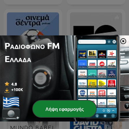
Εθνικό Θέατρο - Κύκλος
Σινεμά στη Σέντρα
συζητήσεων
Λήψη εφαρμογής