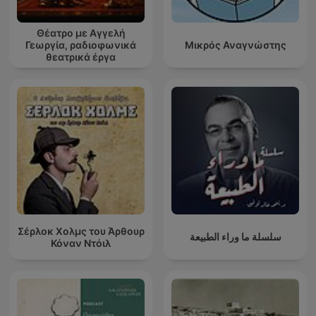
Θέατρο με Αγγελή
Γεωργία, ραδιοφωνικά
Μικρός Αναγνώστης
θεατρικά έργα
Σέρλοκ Χολμς του Άρθουρ
سلسلة ما وراء الطبيعة
Κόναν Ντόιλ