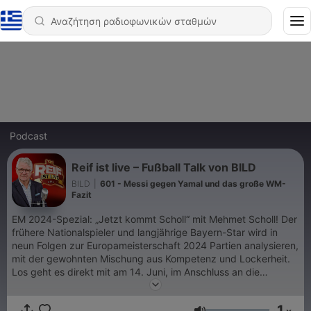
Podcast
Reif ist live – Fußball Talk von BILD
BILD
|
601 - Messi gegen Yamal und das große WM-
Fazit
EM 2024-Spezial: „Jetzt kommt Scholl“ mit Mehmet Scholl! Der
frühere Nationalspieler und langjährige Bayern-Star wird in
neun Folgen zur Europameisterschaft 2024 Partien analysieren,
mit der gewohnten Mischung aus Kompetenz und Lockerheit.
Los geht es direkt mit am 14. Juni, im Anschluss an die
Auftaktpartie der DFB-Elf gegen Schottland. „Jetzt kommt
Scholl“ läuft im wochentäglichen, regelmäßigen Wechsel mit
1