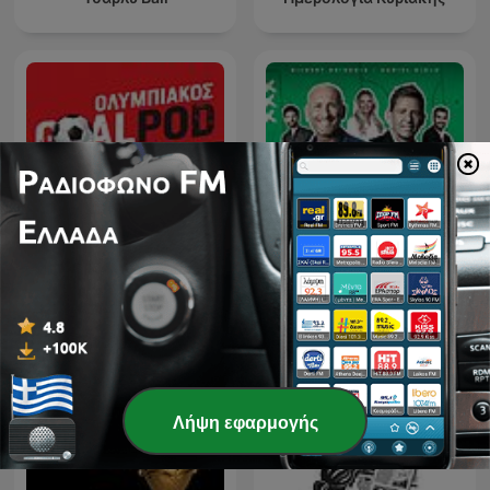
GoalPod Ολυμπιακός, με
L'After Foot
τον Νίκο Σταματέλο
Λήψη εφαρμογής