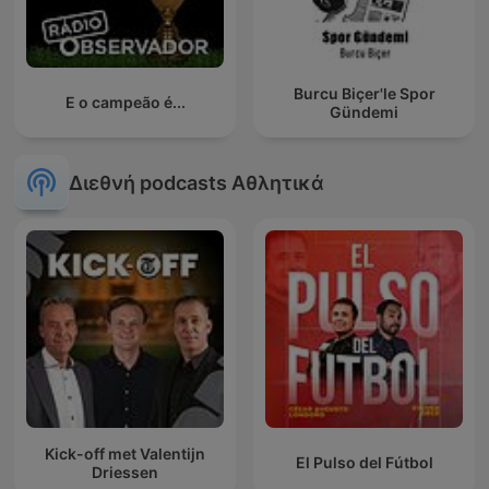
Burcu Biçer'le Spor
E o campeão é...
Gündemi
Διεθνή podcasts Αθλητικά
Kick-off met Valentijn
El Pulso del Fútbol
Driessen