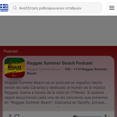
Podcast
Reggae Summer Beach Podcast
Reggae Summer Beach
|
106 - 1x13 Reggae Summer
Beach
Reggae Summer Beach es un podcast en español, hecho
desde las Islas Canarias y dedicado al mundo de la música
Reggae. Suena a través de la radio en TFMusic. Si quieres
seguir escuchando cada una de las canciones que ponemos
en "Reggae Summer Beach", búscanos en Spotify, porque
somos el mayor playlist de música Reggae en Spotify, con una
media de cuarenta y dos mil seguidores. Cualquier duda que
1