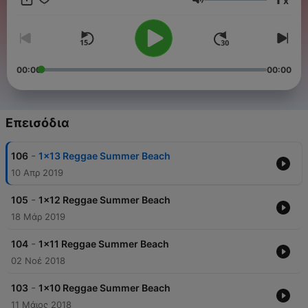
x
tengas: Instagram: @reggaesummerbeach Facebook Fan
Ένταση
Page: Reggae Summer Beach Email:
reggaesummerbeach@gmail.com Link a Spotify:
spoti.fi/2UCH5Qg
00:00
00:00
Επεισόδια
-
106
1x13 Reggae Summer Beach
10 Απρ 2019
-
105
1x12 Reggae Summer Beach
18 Μάρ 2019
-
104
1x11 Reggae Summer Beach
02 Νοέ 2018
-
103
1x10 Reggae Summer Beach
11 Μάιος 2018