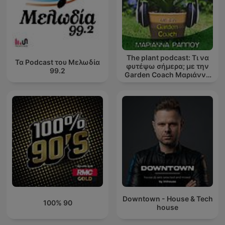
The plant podcast: Τι να
Τα Podcast του Μελωδία
φυτέψω σήμερα; με την
99.2
Garden Coach Μαριάννα
Ράππου
Downtown - House & Tech
100% 90
house