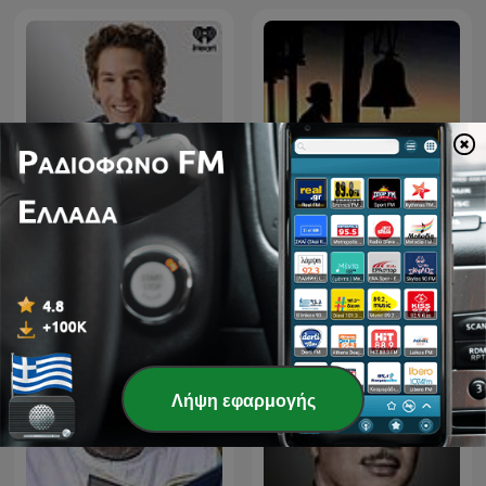
Πείρα Αγιορειτών
Joel Osteen Podcast
Πατέρων
Λήψη εφαρμογής