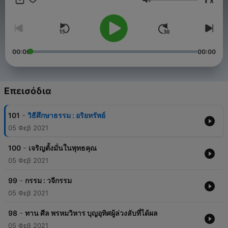
x
ฟังครบทุกเรื่องที่ anchor.fm/tripitaka หรือ
Ένταση
www.youtube.com/user/MrJozho
00:00
00:00
Επεισόδια
-
101
วิธีศึกษาธรรม : อริยทรัพย์
05 Φεβ 2021
-
100
เจริญตั้งมั่นในพุทธคุณ
05 Φεβ 2021
-
99
กรรม : วจีกรรม
05 Φεβ 2021
-
98
ทาน ศีล พรหมวิหาร บุญอุทิศผู้ล่วงลับที่ได้ผล
05 Φεβ 2021