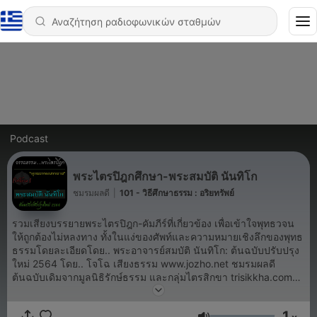
Podcast
พระไตรปิฎกศึกษา-พระสมบัติ นันทิโก
ชมรมผลดี
|
101 - วิธีศึกษาธรรม : อริยทรัพย์
รวมเสียงบรรยายพระไตรปิฎก-คัมภีร์ที่เกี่ยวข้อง เพื่อเข้าใจพุทธวจน
ให้ถูกต้องไม่หลงทาง ทั้งในแง่ของศัพท์และความหมายเชิงลึกของพุทธ
ธรรมโดยละเอียดโดย.. พระอาจารย์สมบัติ นันทิโก: ต้นฉบับปรับปรุง
ใหม่ 2564 โดย.. โจโฉ เสียงธรรม www.jozho.net ชมรมผลดี
ต้นฉบับเดิมจากมูลนิธิรักษ์ธรรม และกลุ่มไตรสิกขา trisikkha.com
ดาวน์โหลด mp3 ชุดปรับเสียงใหม่ที่นี่
https://jozhoth.blogspot.com (www.โจโฉ.net) หน้าหลัก podcast
1