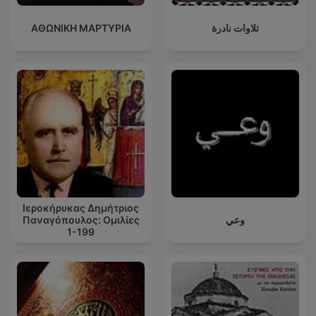
ΑΘΩΝΙΚΗ ΜΑΡΤΥΡΙΑ
تلاوات نادرة
Ιεροκήρυκας Δημήτριος
Παναγόπουλος: Ομιλίες
وعي
1-199