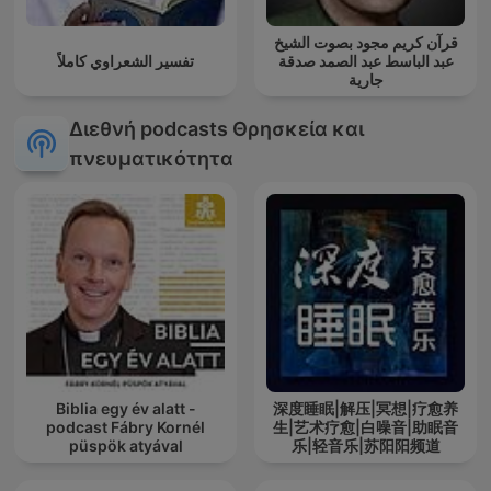
قرآن كريم مجود بصوت الشيخ
عبد الباسط عبد الصمد صدقة
تفسير الشعراوي كاملاً
جارية
Διεθνή podcasts Θρησκεία και
πνευματικότητα
Biblia egy év alatt -
深度睡眠|解压|冥想|疗愈养
podcast Fábry Kornél
生|艺术疗愈|白噪音|助眠音
püspök atyával
乐|轻音乐|苏阳阳频道