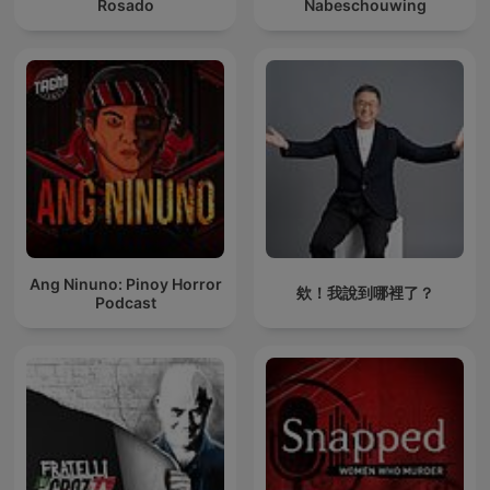
Rosado
Nabeschouwing
Ang Ninuno: Pinoy Horror
欸！我說到哪裡了？
Podcast