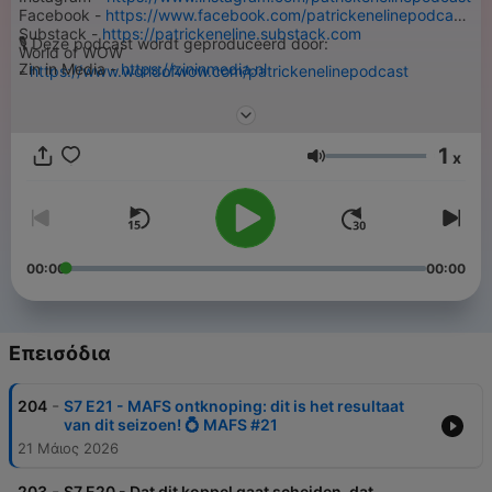
Facebook -
https://www.facebook.com/patrickenelinepodcast
Substack -
https://patrickeneline.substack.com
🎙️ Deze podcast wordt geproduceerd door:
World of WOW
Zin in Media -
https://zininmedia.nl
-
https://www.worldofwow.com/patrickenelinepodcast
1
x
Ένταση
00:00
00:00
Επεισόδια
-
204
S7 E21 - MAFS ontknoping: dit is het resultaat
van dit seizoen! 💍 MAFS #21
21 Μάιος 2026
-
203
S7 E20 - Dat dit koppel gaat scheiden, dat