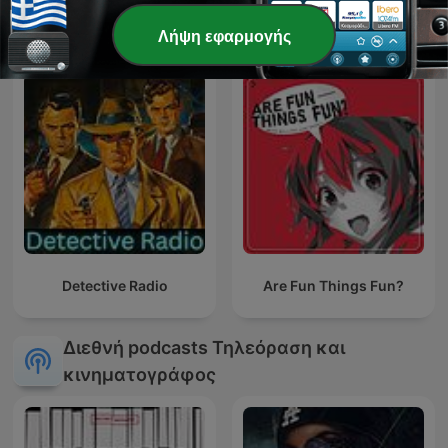
RNB Motion Podcast
Κλακέτα
Λήψη εφαρμογής
Detective Radio
Are Fun Things Fun?
Διεθνή podcasts Τηλεόραση και
κινηματογράφος