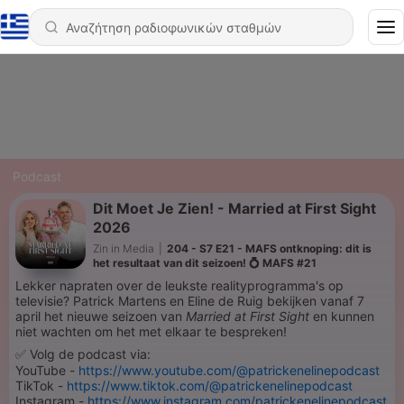
Podcast
Dit Moet Je Zien! - Married at First Sight
2026
Zin in Media
|
204 - S7 E21 - MAFS ontknoping: dit is
het resultaat van dit seizoen! 💍 MAFS #21
Lekker napraten over de leukste realityprogramma's op
televisie? Patrick Martens en Eline de Ruig bekijken vanaf 7
april het nieuwe seizoen van
Married at First Sight
en kunnen
niet wachten om het met elkaar te bespreken!
✅ Volg de podcast via:
YouTube -
https://www.youtube.com/@patrickenelinepodcast
TikTok -
https://www.tiktok.com/@patrickenelinepodcast
Instagram -
https://www.instagram.com/patrickenelinepodcast