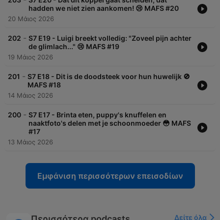
hadden we niet zien aankomen! 😢 MAFS #20
20 Μάιος 2026
-
202
S7 E19 - Luigi breekt volledig: "Zoveel pijn achter
de glimlach..." 😢 MAFS #19
19 Μάιος 2026
-
201
S7 E18 - Dit is de doodsteek voor hun huwelijk 🚫
MAFS #18
14 Μάιος 2026
-
200
S7 E17 - Brinta eten, puppy's knuffelen en
naaktfoto's delen met je schoonmoeder 😳 MAFS
#17
13 Μάιος 2026
Εμφάνιση περισσότερων επεισοδίων
Δείτε όλα
Περισσότερα podcasts