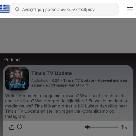
Podcast
Tina's TV Update
Audiohuis
|
624 - Tina's TV Update - Hoeveel mensen
zagen de cliffhanger van GTST?
Welk TV-moment mag je niet missen? Waar hoef je écht niet
naar te kijken? Wat zeggen de kijkcijfers? En wat is het laatste
medianieuws? Tina Nijkamp praat je bij! Luister dagelijks naar
Tina’s TV Update en stel je vragen via @tinanijkamp op
Instagram.
1
x
Ένταση