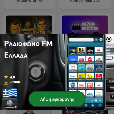
Watch With TQ
Pontos Positivos
Detective Radio
Κλακέτα
Λήψη εφαρμογής