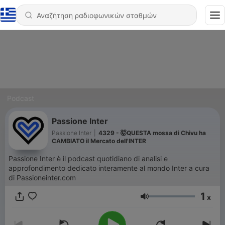
Podcast
Passione Inter
Passione Inter
|
4329 - 🤯QUESTA mossa di Chivu ha
CAMBIATO il Mercato dell'INTER
Passione Inter è il podcast quotidiano di analisi e
approfondimento dedicato interamente al mondo Inter a cura
di Passioneinter.com
1
x
Ένταση