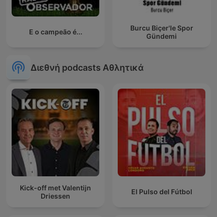
Burcu Biçer'le Spor
E o campeão é...
Gündemi
Διεθνή podcasts Αθλητικά
Kick-off met Valentijn
El Pulso del Fútbol
Driessen