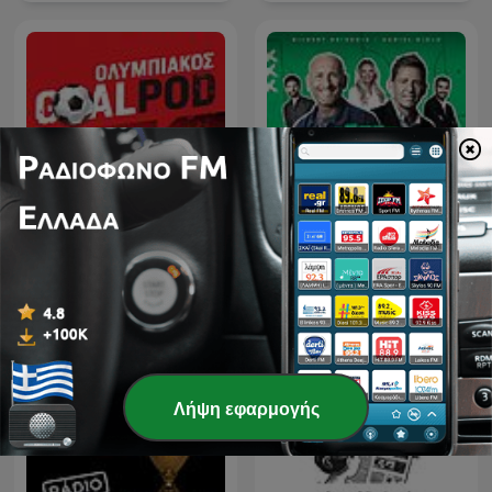
GoalPod Ολυμπιακός, με
L'After Foot
τον Νίκο Σταματέλο
Λήψη εφαρμογής