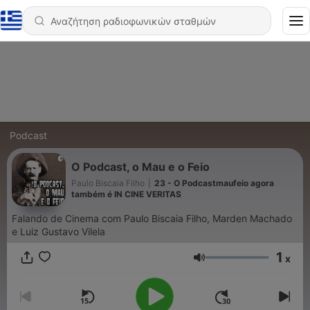
Podcast
O Podcast, o Mau e o Feio
Paulo Biscaia Filho
|
23 - O Podcastmaufeio agora
também é IN CINE VERITAS
Falando de Cinema com Paulo Biscaia Filho, Marden Machado
e Luiz Gustavo Vilela
1
x
Ένταση