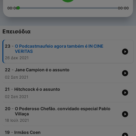
00:00
00:00
Επεισόδια
-
23
O Podcastmaufeio agora também é IN CINE
VERITAS
26 Δεκ 2021
-
22
Jane Campion é o assunto
02 Σεπ 2021
-
21
Hitchcock é o assunto
02 Σεπ 2021
-
20
O Poderoso Chefão. convidado especial Pablo
Villaça
18 Ιούλ 2021
-
19
Irmãos Coen