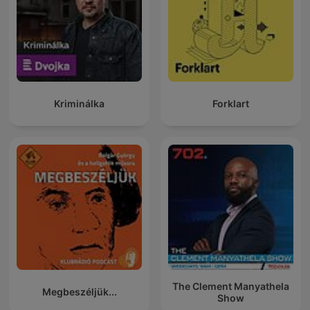
Kriminálka
Forklart
The Clement Manyathela
Megbeszéljük...
Show