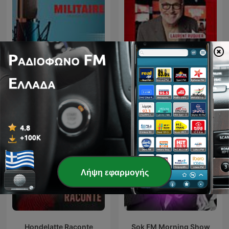
Militaire.gr
Les Grosses Têtes
Λήψη εφαρμογής
Hondelatte Raconte
Sok FM Morning Show