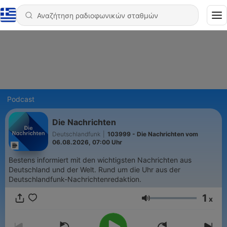
Podcast
Die Nachrichten
Deutschlandfunk
|
103999 - Die Nachrichten vom
06.08.2026, 07:00 Uhr
Bestens informiert mit den wichtigsten Nachrichten aus
Deutschland und der Welt. Rund um die Uhr aus der
Deutschlandfunk-Nachrichtenredaktion.
1
x
Ένταση