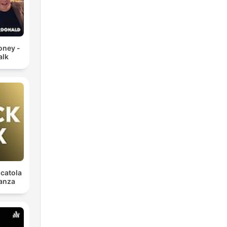
oney -
alk
scatola
nanza