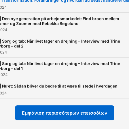
| Transformation: Forandringer og hvordan du bedst håndterer d
Thomas Karner-Gotfredse
2024
Camillia Linnemann alt det,
| Den nye generation på arbejdsmarkedet: Find broen mellem
påvirker arbejdslivet og
omer og Zoomer med Rebekka Bøgelund
2024
karrieren, mens de selv stå
lige midt i det.
| Sorg og tab: Når livet tager en drejning – Interview med Trine
borg – del 2
2024
Hvad motiverer og giver
| Sorg og tab: Når livet tager en drejning – Interview med Trine
energi? Hvordan navigerer
borg – del 1
i at være professionel,
2024
personlig og privat, og hvo
| Nu’et: Sådan bliver du bedre til at være til stede i hverdagen
ser en karrierestige egentl
2024
i dag, samtidig med, man 
skal være en succes i den
Εμφάνιση περισσότερων επεισοδίων
store børnefamilie-karruse