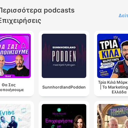
De inviterer dig ombord i 
Περισσότερα podcasts
eget hamsterhjul, og giver 
Δεί
deres bud på hvordan du
Επιχειρήσεις
finder både balance og
kadence!
Så lyt med til Monday I’m I
Love, og giv din work-life
balance lidt fortjent kærli
♥️
Τρία Κιλά Μάρκ
Θα Σας
SunnhordlandPodden
| Το Marketin
δοποιήσουμε
Ελλάδα