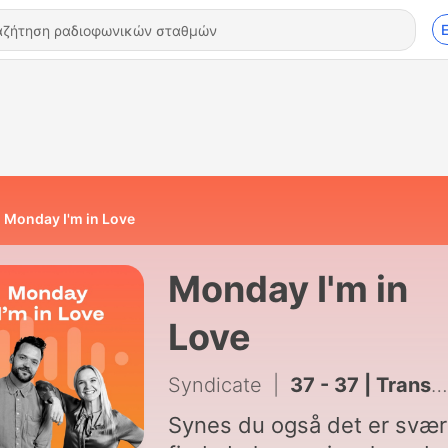
Monday I'm in Love
Monday I'm in
Love
Syndicate
|
37 - 37 | Transformation: Forandringer og hvordan du bedst håndterer dem
Synes du også det er svær