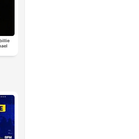
illie
hael