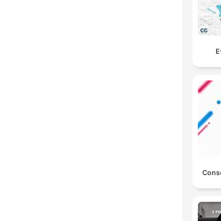
Ε
Conse