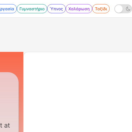
Εργασία
Γυμναστήριο
Ύπνος
Χαλάρωση
Ταξίδι
t at