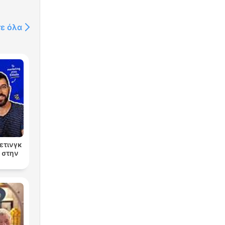
deres
dig
τε όλα
n
ghed
ετινγκ
g στην