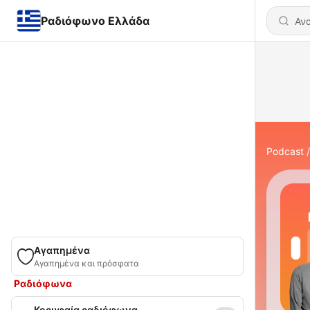
Ραδιόφωνο Ελλάδα
Podcast
Αγαπημένα
Αγαπημένα και πρόσφατα
Ραδιόφωνα
Κορυφαία ραδιόφωνα