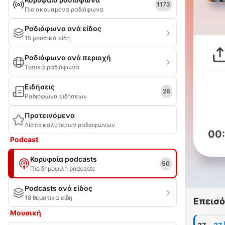
1173
Πιο ακουσμένα ραδιόφωνα
Ραδιόφωνα ανά είδος
15 μουσικά είδη
Ραδιόφωνα ανά περιοχή
Τοπικά ραδιόφωνα
Ειδήσεις
28
Ραδιόφωνα ειδήσεων
Προτεινόμενα
Λίστα καλύτερων ραδιοφώνων
00
Podcast
Κορυφαία podcasts
50
Πιο δημοφιλή podcasts
Podcasts ανά είδος
18 θεματικά είδη
Επεισό
Μουσική