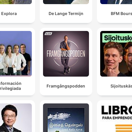
Explora
De Lange Termijn
BFM Bour
nformación
Framgångspodden
Sijoituskäs
rivilegiada