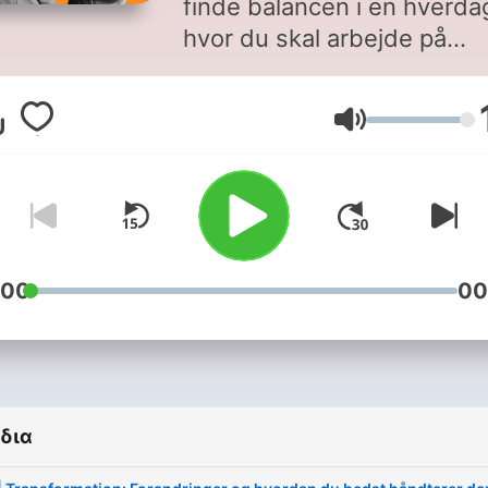
finde balancen i en hverda
hvor du skal arbejde på
højtryk, men også skal nå a
stoppe op og mærke efter
Ένταση
Så er dette podcasten for d
Monday I’m in love er det
nyeste skud på stammen f
Syndicate, og er en podcas
om det gode arbejdsliv. En
:00
00
podcast for os, der insister
på at hverdagen og arbejd
skal være sjovt – det er tr
alt det, der er mest af.
δια
I podcasten dissekerer