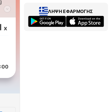
g
ΛΉΨΗ ΕΦΑΡΜΟΓΉΣ
t
?
1
x
ig!
ra
t
:00
er
et
ods