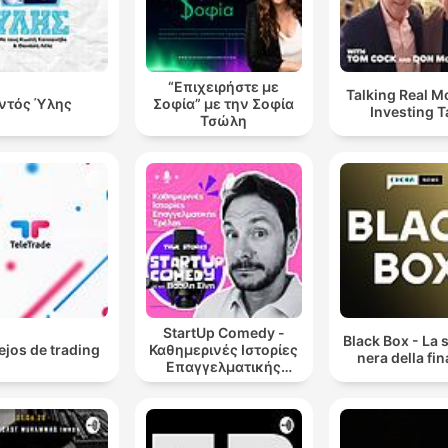
“Επιχειρήστε με
Talking Real M
ντός Ύλης
Σοφία” με την Σοφία
Investing T
Τσώλη
StartUp Comedy -
Black Box - La 
jos de trading
Καθημερινές Ιστορίες
nera della fi
Επαγγελματικής
Τρέλας