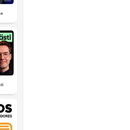
se
ti