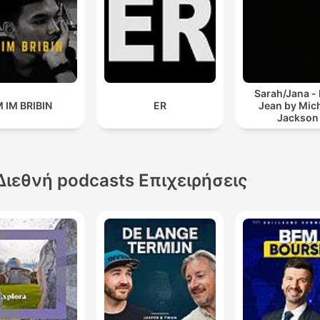
Sarah/Jana - b
M IM BRIBIN
ER
Jean by Mic
Jackson
Διεθνή podcasts Επιχειρήσεις