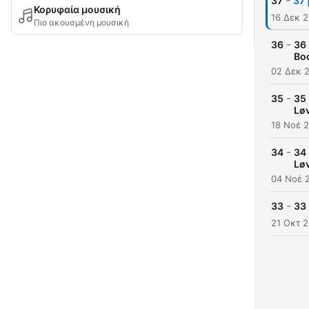
-
37
37 
Κορυφαία μουσική
16 Δεκ 
Πιο ακουσμένη μουσική
-
36
36 
Bo
02 Δεκ 
-
35
35 
Løv
18 Νοέ 
-
34
34 
Løv
04 Νοέ 
-
33
33 
21 Οκτ 