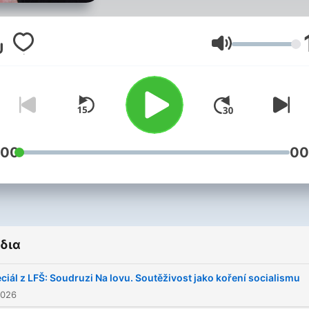
zůstávají aktuální dodnes. 
to fascinující okno do minul
– a klíč k pochopení dnešn
Ένταση
fenoménů. Od velkých
historických událostí až po
zdánlivě malé, které ale
definují naší povahu. Histor
editoři Archivu ČT Jakubo
:00
00
Hošek a Adamus vybírají ty
nejzajímavější záznamy,
rozkrývají jejich příběhy a
dávají jim nový, současný
δια
kontext. Zvou si hosty, kteř
dodávají hloubku i nečeka
ciál z LFŠ: Soudruzi Na lovu. Soutěživost jako koření socialismu
souvislosti, a ukazují, proč
2026