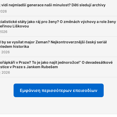
smysl dívat se zpět, když
 vidí nejmladší generace naši minulost? Děti sledují archivy
chceme rozumět dnešku.
2026
ialistické státy jako ráj pro ženy? O změnách výchovy a role ženy
teřinou Liškovou
 2026
 by se vysílat major Zeman? Nejkontroverznější český seriál
hledem historika
ς 2026
ořápkáři v Praze? To je jako najít jednorožce!” O devadesátkové
istice v Praze s Jankem Rubešem
ς 2026
Εμφάνιση περισσότερων επεισοδίων