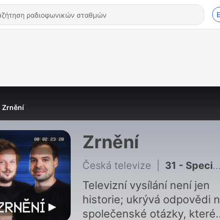
Zrnění
Zrnění
Česká televize
|
31 - Speciál z LFŠ: Soudruzi Na lovu. Soutěživost jako koření socialismu
Televizní vysílání není jen
historie; ukrývá odpovědi 
společenské otázky, které