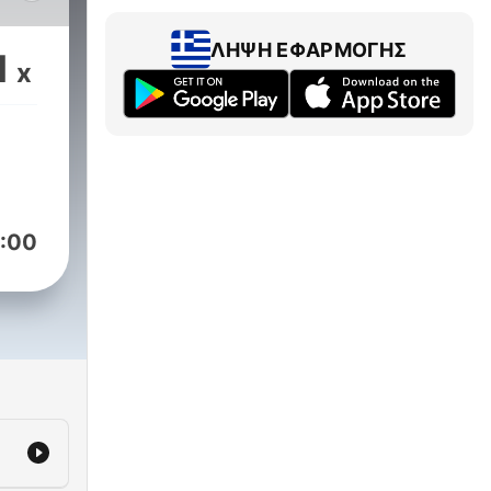
Je
osti
ΛΉΨΗ ΕΦΑΡΜΟΓΉΣ
1
x
ích
 ty
ici a
vé
:00
í
né
 má