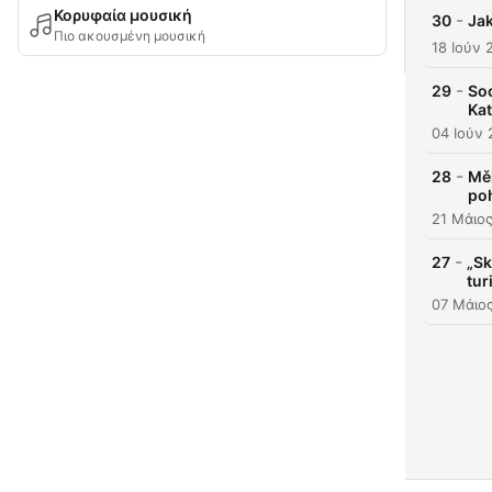
Κορυφαία μουσική
-
30
Jak
Πιο ακουσμένη μουσική
18 Ιούν 
-
29
Soc
Ka
04 Ιούν
-
28
Měl
po
21 Μάιο
-
27
„Sk
tur
07 Μάιο