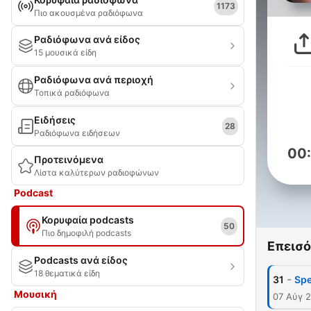
1173
Πιο ακουσμένα ραδιόφωνα
Ραδιόφωνα ανά είδος
15 μουσικά είδη
Ραδιόφωνα ανά περιοχή
Τοπικά ραδιόφωνα
Ειδήσεις
28
Ραδιόφωνα ειδήσεων
00
Προτεινόμενα
Λίστα καλύτερων ραδιοφώνων
Podcast
Κορυφαία podcasts
50
Πιο δημοφιλή podcasts
Επεισό
Podcasts ανά είδος
18 θεματικά είδη
-
31
Spe
Μουσική
07 Αύγ 