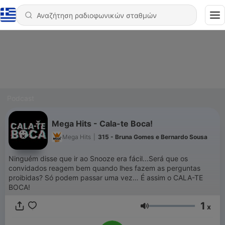
Podcast
Mega Hits - Cala-te Boca!
Mega Hits
|
315 - Bruna Gomes e Bernardo Sousa
Ninguém disse que ir ao Snooze era fácil...Será que os
convidados reagem bem quando lhes fazem as perguntas
proibidas? Só podem passar uma vez… É assim o CALA-TE
BOCA!
1
x
Ένταση