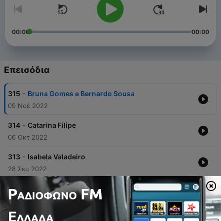
00:00
00:00
Επεισόδια
-
315
Bruna Gomes e Bernardo Sousa
09 Νοέ 2022
-
314
Catarina Filipe
06 Οκτ 2022
-
313
Isabela Valadeiro
28 Σεπ 2022
-
312
Matilde Reymão
20 Σεπ 2022
-
311
David Carreira e Carolina Carvalho