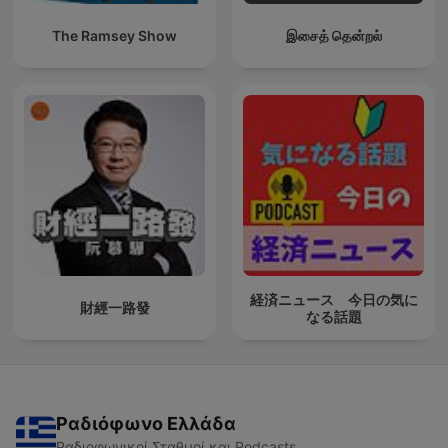
The Ramsey Show
இசைத் தென்றல்
経済ニュース 今日の気に
財經一路發
なる話題
Ραδιόφωνο Ελλάδα
Ραδιοφωνικοί Σταθμοί και Podcasts