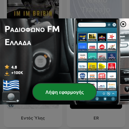
IM IM BRIBIN
Tekno Trabajo
Λήψη εφαρμογής
Εντός Ύλης
ER