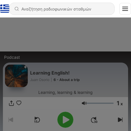
Podcast
Learning English!
Juan Osorio
|
6 - About a trip
Learning, learning & learning
1
x
Ένταση