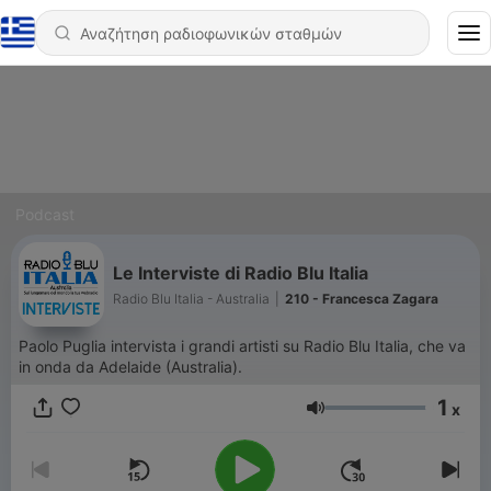
Podcast
Le Interviste di Radio Blu Italia
Radio Blu Italia - Australia
|
210 - Francesca Zagara
Paolo Puglia intervista i grandi artisti su Radio Blu Italia, che va
in onda da Adelaide (Australia).
1
x
Ένταση