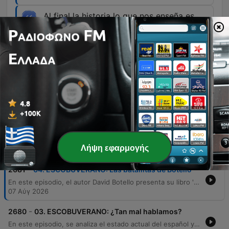
Al final la historia lo que nos enseña es
que el éxito es muy relativo y que... El
éxito en un aspecto de tu vida no te
garantiza el éxito en todas las demás.
00:53:24 · Se ofrece una conclusión filosófica
sobre cómo los grandes personajes históricos
experimentaron fracasos personales a pesar de
sus logros.
Επεισόδια
Λήψη εφαρμογής
-
2681
04. ESCOBUVERANO: Las batallitas de Botello
En este episodio, el autor David Botello presenta su libro 'No me cuentes batallitas', explorando cómo personajes históricos que cometieron errores fundamentales ayudaron a moldear la historia. A través de un análisis de figuras como Michael Collins, Rosa Parks y el Che Guevara, se reflexiona sobre la construcción de mitos, la identidad nacional y la cara oculta del éxito. El programa también aborda la ambición y la falta de prudencia mediante ejemplos como el Titanic, y analiza cómo la narrativa histórica a menudo invisibiliza a mujeres pioneras en la tecnología y el cine. Finalmente, se ofrece una reflexión sobre la relatividad del éxito y las lecciones que podemos extraer de los grandes fracasos y aciertos del pasado.
07 Αύγ 2026
-
2680
03. ESCOBUVERANO: ¿Tan mal hablamos?
En este episodio, se analiza el estado actual del español y los riesgos del empobrecimiento lingüístico debido a la influencia de internet, las redes sociales y el inglés. A través de una conversación con el filólogo Fernando Vilches, se debate cómo la reducción del léxico puede afectar la capacidad cognitiva y la estructuración del pensamiento en las nuevas generaciones. Asimismo, los interlocutores exploran la evolución del idioma mediante neologismos, préstamos lingüísticos y la tensión entre las normas académicas y el uso popular. El debate aborda también la responsabilidad del sistema educativo, la riqueza de los localismos regionales y cómo la perversión del lenguaje político y la falta de precisión ortográfica impactan en la identidad y la salud mental.