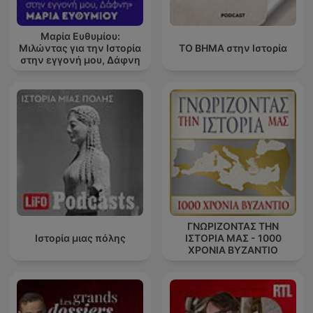
Μαρία Ευθυμίου:
Μιλώντας για την Ιστορία
ΤΟ ΒΗΜΑ στην Ιστορία
στην εγγονή μου, Δάφνη
ΓΝΩΡΙΖΟΝΤΑΣ ΤΗΝ
Ιστορία μιας πόλης
ΙΣΤΟΡΙΑ ΜΑΣ - 1000
ΧΡΟΝΙΑ ΒΥΖΑΝΤΙΟ