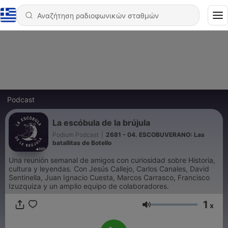
Podcast
La escóbula de la brújula
Podium Podcast
|
2681 - 04. ESCOBUVERANO: Las
batallitas de Botello
Una reunión semanal de amigos con curiosidad sobre Historia,
cultura y leyendas. Con Jesús Callejo, Carlos Canales, David
Sentinella, Juan Ignacio Cuesta, Marcos Carrasco, Francisco
Izuzquiza y un amplio equipo de colaboradores.
1
x
Ένταση