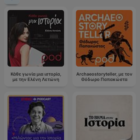
Κάθε γωνία μια ιστορία,
Archaeostoryteller, με τον
με την Ελένη Λετώνη
Θόδωρο Παπακώστα