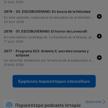
31 Ιούλ 2026
-
2679
02. ESCOBUVERANO: En busca de la felicidad
En este episodio, exploramos la naturaleza de la felicidad y el éxito a través de las perspectivas de José Gregorio González y Cipriano Quintas. La charla aborda la diferencia entre la felicidad como un objetivo externo y la felicidad como un camino basado en valores, analizando cómo las tendencias actuales y las redes sociales pueden distorsionar nuestra percepción de la realidad. Asimismo, se profundiza en la importancia de los vínculos afectivos y la inteligencia relacional. A través de conceptos como el 'Saguabona', el 'Ubuntu' y el 'Ho'oponopono', los invitados destacan cómo la coherencia, la vulnerabilidad, el perdón y la conexión con la comunidad son pilares fundamentales para alcanzar una verdadera plenitud personal y social.
24 Ιούλ 2026
-
2678
01. ESCOBUVERANO: El horror de Lovecraft
En esta edición veraniega de 'La Escóbula de la Brújula', presentamos a Juan Antonio Sanz para explorar la vida y el legado de H.P. Lovecraft. La conversación desmitifica la personalidad del autor, analizando cómo su entorno en Nueva Inglaterra y sus experiencias personales, como la parálisis del sueño, nutrieron su mitología. El episodio profundiza en los conceptos fundamentales del horror cósmico, la importancia de su red literaria de correspondencia y su impacto en el arte y el cine. Además, se ofrecen recomendaciones de relatos emblemáticos, adaptaciones al cómic, manga y cine, destacando la influencia recíproca entre Lovecraft y figuras como H.R. Giger.
17 Ιούλ 2026
-
2677
Programa 622: Artemis II, secretos lunares y
eclipses
Un recorrido exhaustivo por la historia de la exploración espacial, desde los riesgos extremos y la competencia política de la era Apolo hasta la promesa del programa Artemis. El episodio analiza los desafíos técnicos, como el regolito lunar y la radiación, y la importancia estratégica de la Luna como base para futuras misiones a Marte. Además, se explora la relevancia de la ciencia y la astronomía en la cultura humana, abordando desde la mitología de los eclipses y la confirmación de la relatividad de Einstein, hasta la destacada participación de ingenieros españoles en la NASA. El programa concluye con una reflexión sobre la fragilidad de la Tierra a través de la obra de Carl Sagan.
10 Ιούλ 2026
Εμφάνιση περισσότερων επεισοδίων
Δείτε όλα
Περισσότερα podcasts Ιστορία