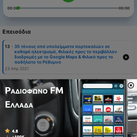
00:00
00:00
Επεισόδια
-
13
35 τόνους από υπολείμματα πορτοκαλιών σε
καθαρό ηλεκτρισμό, Φιλικές προς το περιβάλλον
διαδρομές με το Google Maps & Φιλικό προς το
ποδήλατο το Ρέθυμνο
23 Απρ 2021
-
12
150 Δέντρα του we4all στην Θεσσαλονίκη,
Σακούλες φιλικές προς τα ελάφια & Απαγόρευση
των πλαστικών μιας χρήσης στην ΕΕ
16 Απρ 2021
-
11
Ένα 3D-printed σχολείο, βιοδιασπώμενες μάσκες
με σπόρους και παπούτσια από υπολείμματα
μπανάνας
09 Απρ 2021