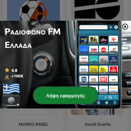
Εθνικό Θέατρο - Κύκλος
Σινεμά στη Σέντρα
συζητήσεων
Λήψη εφαρμογής
MUNDO BABEL
David Guetta