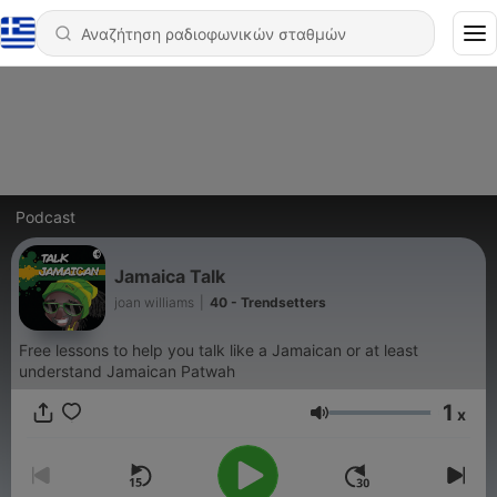
Podcast
Jamaica Talk
joan williams
|
40 - Trendsetters
Free lessons to help you talk like a Jamaican or at least
understand Jamaican Patwah
1
x
Ένταση