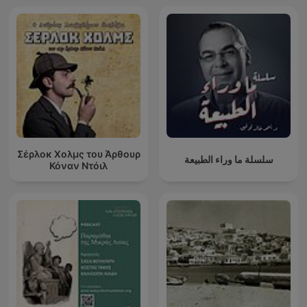
Σέρλοκ Χολμς του Άρθουρ
سلسلة ما وراء الطبيعة
Κόναν Ντόιλ