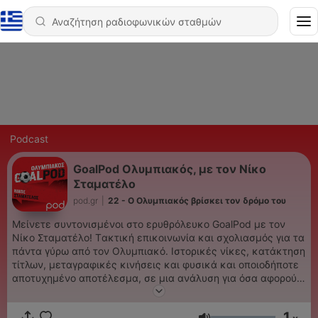
Podcast
GoalPod Ολυμπιακός, με τον Νίκο
Σταματέλο
pod.gr
|
22 - Ο Ολυμπιακός βρίσκει τον δρόμο του
Μείνετε συντονισμένοι στο ερυθρόλευκο GoalPod με τον
Νίκο Σταματέλο! Tακτική επικοινωνία και σχολιασμός για τα
πάντα γύρω από τον Ολυμπιακό. Ιστορικές νίκες, κατάκτηση
τίτλων, μεταγραφικές κινήσεις και φυσικά και οποιοδήποτε
αποτυχημένο αποτέλεσμα, σε μια ανάλυση για όσα αφορούν
τους Πειραιώτες.
1