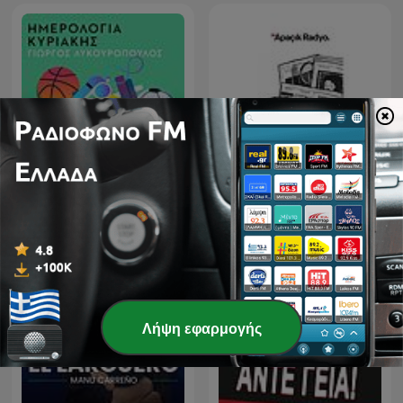
Burcu Biçer'le Spor
Ημερολόγια Κυριακής
Gündemi
Λήψη εφαρμογής