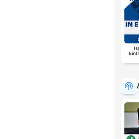
ta
Einf