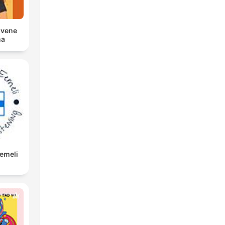
ovene
na
Eemeli