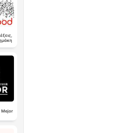
λέξεις,
Δημάκη
r Mejor