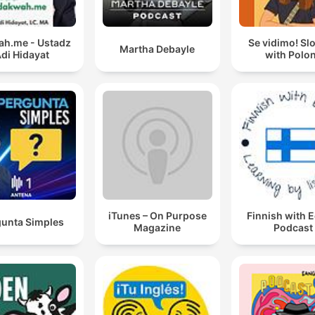
h.me - Ustadz
Se vidimo! Sl
Martha Debayle
di Hidayat
with Polo
iTunes – On Purpose
Finnish with 
gunta Simples
Magazine
Podcast