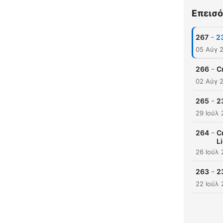
Επεισό
-
267
23
05 Αύγ 
-
266
C
02 Αύγ 
-
265
2
29 Ιούλ
-
264
C
L
26 Ιούλ
-
263
2
22 Ιούλ