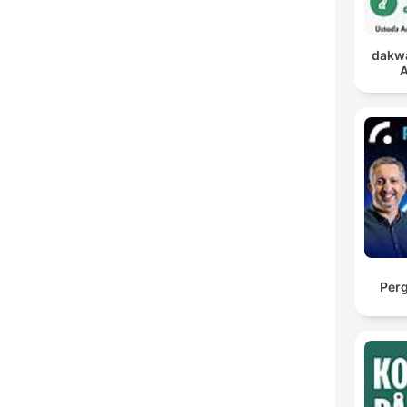
dakwa
A
Per