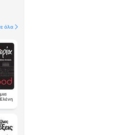
τε όλα
μια
ν Ελένη