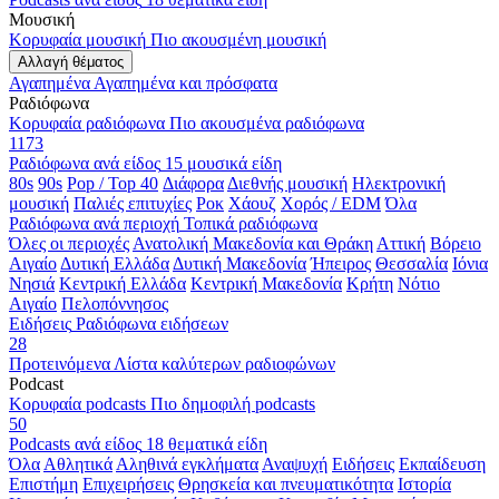
Μουσική
Κορυφαία μουσική
Πιο ακουσμένη μουσική
Αλλαγή θέματος
Αγαπημένα
Αγαπημένα και πρόσφατα
Ραδιόφωνα
Κορυφαία ραδιόφωνα
Πιο ακουσμένα ραδιόφωνα
1173
Ραδιόφωνα ανά είδος
15 μουσικά είδη
80s
90s
Pop / Top 40
Διάφορα
Διεθνής μουσική
Ηλεκτρονική
μουσική
Παλιές επιτυχίες
Ροκ
Χάουζ
Χορός / EDM
Όλα
Ραδιόφωνα ανά περιοχή
Τοπικά ραδιόφωνα
Όλες οι περιοχές
Ανατολική Μακεδονία και Θράκη
Αττική
Βόρειο
Αιγαίο
Δυτική Ελλάδα
Δυτική Μακεδονία
Ήπειρος
Θεσσαλία
Ιόνια
Νησιά
Κεντρική Ελλάδα
Κεντρική Μακεδονία
Κρήτη
Νότιο
Αιγαίο
Πελοπόννησος
Ειδήσεις
Ραδιόφωνα ειδήσεων
28
Προτεινόμενα
Λίστα καλύτερων ραδιοφώνων
Podcast
Κορυφαία podcasts
Πιο δημοφιλή podcasts
50
Podcasts ανά είδος
18 θεματικά είδη
Όλα
Αθλητικά
Αληθινά εγκλήματα
Αναψυχή
Ειδήσεις
Εκπαίδευση
Επιστήμη
Επιχειρήσεις
Θρησκεία και πνευματικότητα
Ιστορία