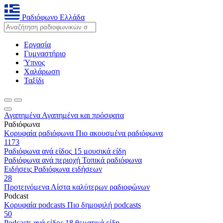
Ραδιόφωνο Ελλάδα
Εργασία
Γυμναστήριο
Ύπνος
Χαλάρωση
Ταξίδι
Αγαπημένα
Αγαπημένα και πρόσφατα
Ραδιόφωνα
Κορυφαία ραδιόφωνα
Πιο ακουσμένα ραδιόφωνα
1173
Ραδιόφωνα ανά είδος
15 μουσικά είδη
Ραδιόφωνα ανά περιοχή
Τοπικά ραδιόφωνα
Ειδήσεις
Ραδιόφωνα ειδήσεων
28
Προτεινόμενα
Λίστα καλύτερων ραδιοφώνων
Podcast
Κορυφαία podcasts
Πιο δημοφιλή podcasts
50
Podcasts ανά είδος
18 θεματικά είδη