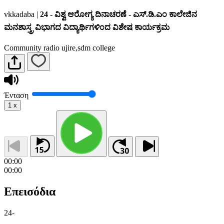
vkkadaba
|
24 - ವಿಶ್ವ ಆರೋಗ್ಯ ದಿನಾಚರಣೆ - ಎಸ್.ಡಿ.ಎಂ ಕಾಲೇಜಿನ
ಮನಶಾಸ್ತ್ರ ವಿಭಾಗದ ವಿದ್ಯಾರ್ಥಿಗಳಿಂದ ವಿಶೇಷ ಕಾರ್ಯಕ್ರಮ
Community radio ujire,sdm college
Ένταση
1
x
00:00
00:00
Επεισόδια
24
-