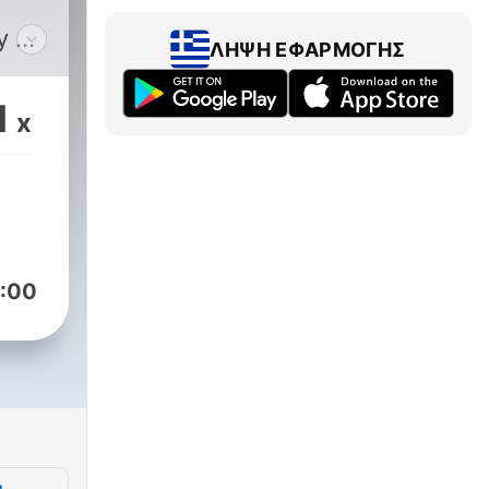
y JP
ΛΉΨΗ ΕΦΑΡΜΟΓΉΣ
 with
1
x
sic.
and
:00