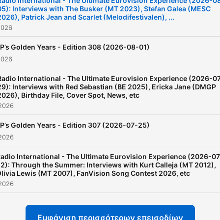
Radio International - The Ultimate Eurovision Experience (2026-0
05): Interviews with The Busker (MT 2023), Stefan Galea (MESC
2026), Patrick Jean and Scarlet (Melodifestivalen), ...
2026
P’s Golden Years - Edition 308 (2026-08-01)
2026
Radio International - The Ultimate Eurovision Experience (2026-0
29): Interviews with Red Sebastian (BE 2025), Ericka Jane (DMGP
2026), Birthday File, Cover Spot, News, etc
 2026
P’s Golden Years - Edition 307 (2026-07-25)
 2026
adio International - The Ultimate Eurovision Experience (2026-07
2): Through the Summer: Interviews with Kurt Calleja (MT 2012),
livia Lewis (MT 2007), FanVision Song Contest 2026, etc
 2026
Εμφάνιση περισσότερων επεισοδίων