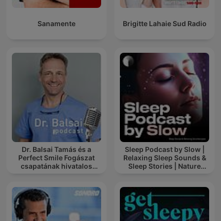
Sanamente
Brigitte Lahaie Sud Radio
Dr. Balsai Tamás és a
Sleep Podcast by Slow |
Perfect Smile Fogászat
Relaxing Sleep Sounds &
csapatának hivatalos
Sleep Stories | Nature
podcast csatornája
Sound For Sleep | ASMR