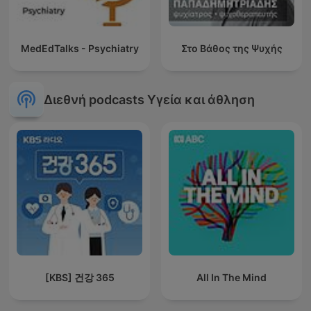
MedEdTalks - Psychiatry
Στο Βάθος της Ψυχής
Διεθνή podcasts Υγεία και άθληση
[KBS] 건강 365
All In The Mind