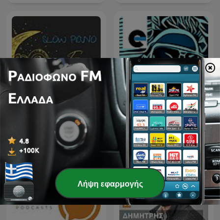
Slow Piano for Sleep -
ETCH RADIO [Techno,
Music for Sleep,
Tech House, House
Meditation and Relaxation
Music]
Λήψη εφαρμογής