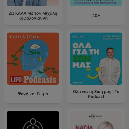
ΖΩ ΚΑΛΑ Με τον Μιχάλη
40+
Κεφαλογιάννη
Όλα για τη Ζωή μας | Το
Ψυχή και Σώμα
Podcast