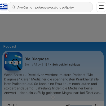
Podcast
Die Diagnose
Stern / RTL+
|
154 - Schrecklich schlapp
Wenn Ärzte zu Detektiven werden: Im stern-Podcast "Die
Diagnose" klären Mediziner die spannendsten Krankheitsfälle
ihrer Patienten auf. So kann eine Frau kaum noch laufen und
stolpert andauernd. Jahrelang finden die Mediziner keine
Antwort – doch ein zufällig gelesener Magazinartikel führt zur
Lösung. Ein anderer Fall: Ein Mann bekommt starkes Fieber.
Augen, Ohren und Herz werden immer schwächer. Erst ein
1