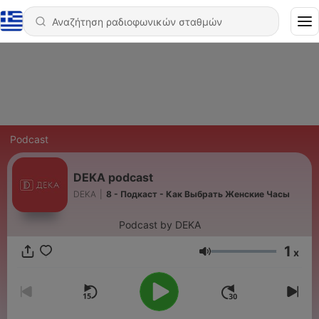
Podcast
DEKA podcast
DEKA
|
8 - Подкаст - Как Выбрать Женские Часы
Podcast by DEKA
1
x
Ένταση