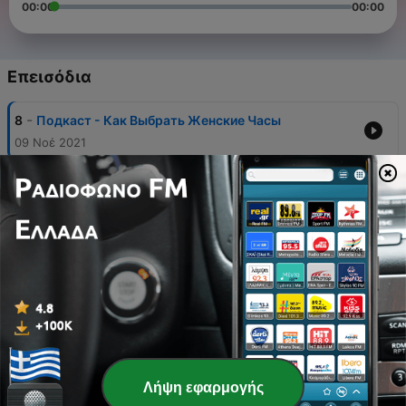
00:00
00:00
Επεισόδια
-
8
Подкаст - Как Выбрать Женские Часы
09 Νοέ 2021
-
7
Обзор часов CASIO G-2900F-1VER By DEKA
04 Οκτ 2021
-
6
Как правильно носить часы? - Правила ношения
наручных часов для мужчин и женщин by DEKA
02 Σεπ 2021
-
5
Обзор часов EPOS 8000.700.20.85.15 By DEKA
23 Ιούν 2021
-
4
Обзор часов CASIO GWR-B1000X-1AER By DEKA
Λήψη εφαρμογής
07 Ιούν 2021