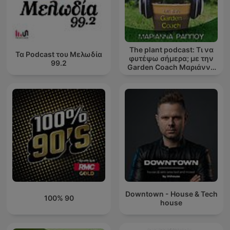
The plant podcast: Τι να
Τα Podcast του Μελωδία
φυτέψω σήμερα; με την
99.2
Garden Coach Μαριάννα
Ράππου
Downtown - House & Tech
100% 90
house