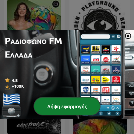
Στον κόσμο της Μαρίας,
TECHNO TECHNO
με τη Μαρία Γεωργάκαινα
TECHNO
Λήψη εφαρμογής