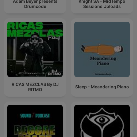
Adam Beyer presents
Knight SA - MidTempo
Drumcode
Sessions Uploads
RICAS MEZCLAS By DJ
Sleep - Meandering Piano
RITMO