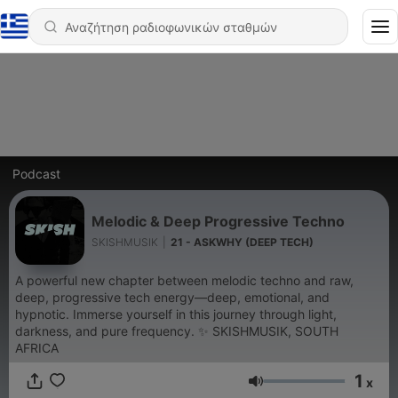
Podcast
Melodic & Deep Progressive Techno
SKISHMUSIK
|
21 - ASKWHY (DEEP TECH)
A powerful new chapter between melodic techno and raw,
deep, progressive tech energy—deep, emotional, and
hypnotic. Immerse yourself in this journey through light,
darkness, and pure frequency. ✨ SKISHMUSIK, SOUTH
AFRICA
1
x
Ένταση