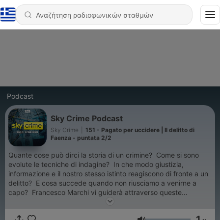
Podcast
Sky Crime Podcast
Sky Crime
|
151 - Pagato per uccidere | Il delitto di
Faenza - puntata 2/2
Quante cose può dirci la storia di un crimine? Come si sono
evolute le tecniche di indagine? In che modo giustizia,
informazione e il nostro stesso istinto reagiscono di fronte a un
delitto? E cosa succede quando non riusciamo a venirne a
capo? Francesco Marchi vi guiderà attraverso queste
domande su storie di crimini e delitti... fino all'ultimo indizio.
Online ogni giovedì. Una produzione Sky Crime Adattamento
1