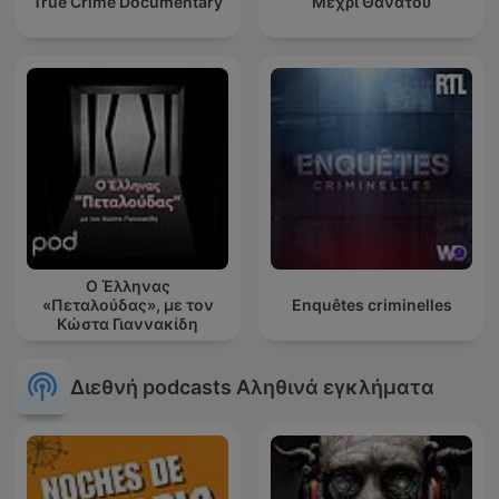
True Crime Documentary
Μέχρι Θανάτου
Ο Έλληνας
«Πεταλούδας», με τον
Enquêtes criminelles
Κώστα Γιαννακίδη
Διεθνή podcasts Αληθινά εγκλήματα