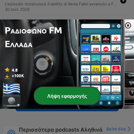
L'episodio ricostruisce il delitto di Ilenia Fabri avvenuto a Faenza nel febbraio 2021. Attraverso l'analisi delle telecamere e le indagini forensi sui dati telefonici, emerge il profilo di Pierluigi Barbieri come esecutore materiale e il ruolo di Claudio Nanni come mandante. L'indagine rivela un legame tra i due attraverso messaggi vocali che portano all'arresto di entrambi con l'accusa di omicidio su commissione, svelando una trama di minacce e pianificazione criminale.
30 Ιούλ 2026
-
149
Delitti | Il segreto di un figlio - 2/2
L'episodio ricostruisce il caso di Aral, analizzando la scoperta della sua bugia accademica e l'ipotesi dell'accusa secondo cui il figlio abbia pianificato l'omicidio dei genitori per proteggere un castello di menzogne. Attraverso indizi materiali e analisi tossicologiche, si esplora la complessa dinamica del delitto. Il racconto prosegue con l'analisi del processo e della condanna di Harald Gabriele, mettendo a confronto le strategie difensive con le prove presentate dall'accusa. Viene infine approfondito il percorso di trasformazione dell'imputato in carcere attraverso la letteratura e la poesia, concludendo con una riflessione etica sulla verità e l'identità.
23 Ιούλ 2026
-
148
Delitti | Il segreto di un figlio - 1/2
L'episodio analizza il delitto della famiglia Gabriele avvenuto a Roma nel 2002, partendo dal ritrovamento dei corpi di Gaspare e Maria Elena in un appartamento lussuoso. Attraverso testimonianze di giornalisti e medici legali, vengono esaminate la scena del crimine e le prime ipotesi investigative. Il racconto prosegue con la ricostruzione della routine di Harald la notte del crimine e il momento della scoperta dei corpi. Nonostante la precisione dei dettagli forniti, rimane l'impossibilità di spiegare il movente dietro un evento che appare pianificato e privo di una logica apparente.
16 Ιούλ 2026
-
147
Nazzi Racconta | Luca Sacchi - puntata 2/2
Il racconto prosegue l'analisi del processo per l'omicidio di Luca Sacchi, focalizzandosi sulla testimonianza del padre e sul ruolo della famiglia come parte civile. Viene approfondito il dolore dei genitori, la ricerca della dignità per il figlio e la complessità delle dinamiche legali e personali legate alla vicenda. L'episodio affronta la conclusione definitiva del processo con la conferma della condanna in Cassazione. Il padre di Luca condivide l'emozionante storia della donazione degli organi del figlio, che ha permesso di salvare una vita, riflettendo su come il dolore non si esaurisca con la sentenza definitiva.
08 Ιούλ 2026
Λήψη εφαρμογής
Εμφάνιση περισσότερων επεισοδίων
Δείτε όλα
Περισσότερα podcasts Αληθινά