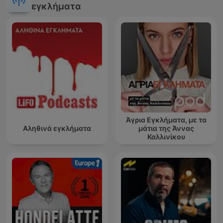
εγκλήματα
Άγρια Εγκλήματα, με τα
Αληθινά εγκλήματα
μάτια της Άννας
Καλλινίκου