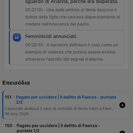
sguardo di Arianna, perché era disperata.
00:21:00 · Una delle amiche di Ilenia descrive il
dolore della figlia che cercava disperatamente di
credere nell'innocenza del padre.
Femminicidi annunciati.
00:25:50 · Il narratore definisce il caso come un
esempio di violenza che poteva essere evitata
attraverso l'ascolto dei segnali d'allarme.
Επεισόδια
-
151
Pagato per uccidere | Il delitto di Faenza - puntata
2/2
L'episodio analizza il caso di omicidio di Ilenia Fabri a Faenza, approfondendo la confessione dell'esecutore Barbieri e il ruolo del mandante Claudio Nanni. Il racconto esplora il movente economico legato a una causa civile e la scoperta di un piano criminale atroce che prevedeva l'uso di acido e una sepoltura in una buca. Il racconto si conclude con l'accertamento delle prove, il ritrovamento della fossa e la conferma delle condanne all'ergastolo per Nanni e Barbieri. L'episodio si chiude con una riflessione sociale sulla necessità di riconoscere i segnali che annunciano i femminicidi.
06 Αύγ 2026
-
150
Pagato per uccidere | Il delitto di Faenza -
puntata 1/2