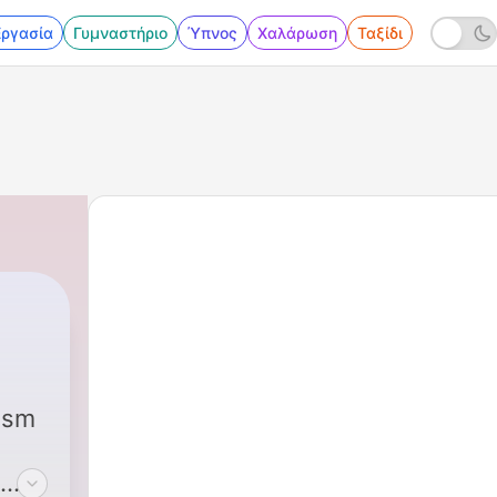
Εργασία
Γυμναστήριο
Ύπνος
Χαλάρωση
Ταξίδι
|
248 - How Washington Privatized 
ism