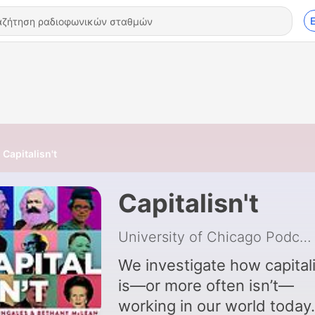
Capitalisn't
Capitalisn't
University of Chicago Podcast Network
We investigate how capital
is—or more often isn’t—
working in our world today.