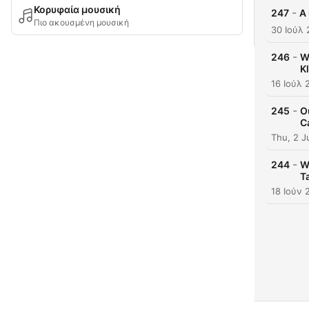
Κορυφαία μουσική
-
247
A 
Πιο ακουσμένη μουσική
30 Ιούλ
-
246
W
K
16 Ιούλ 
-
245
O
C
Thu, 2 J
-
244
W
T
18 Ιούν 