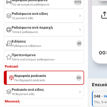
1173
Πιο ακουσμένα ραδιόφωνα
Ραδιόφωνα ανά είδος
15 μουσικά είδη
Ραδιόφωνα ανά περιοχή
Τοπικά ραδιόφωνα
Ειδήσεις
28
Ραδιόφωνα ειδήσεων
00
Προτεινόμενα
Λίστα καλύτερων ραδιοφώνων
Podcast
Κορυφαία podcasts
50
Πιο δημοφιλή podcasts
Επεισό
Podcasts ανά είδος
18 θεματικά είδη
-
248
H
Μουσική
Thu, 6 A