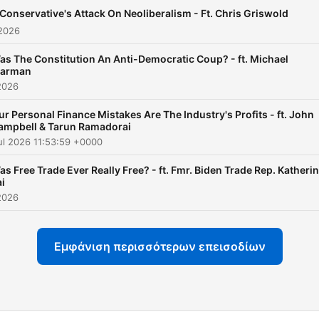
Conservative's Attack On Neoliberalism - Ft. Chris Griswold
 2026
as The Constitution An Anti-Democratic Coup? - ft. Michael
larman
2026
ur Personal Finance Mistakes Are The Industry's Profits - ft. John
ampbell & Tarun Ramadorai
ul 2026 11:53:59 +0000
as Free Trade Ever Really Free? - ft. Fmr. Biden Trade Rep. Katheri
ai
2026
Εμφάνιση περισσότερων επεισοδίων