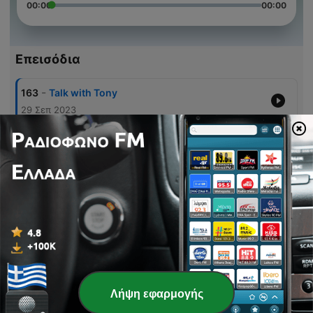
00:00
00:00
Επεισόδια
-
163
Talk with Tony
29 Σεπ 2023
-
162
Talk With Us EP3
04 Νοέ 2022
-
161
#TalkWithUs EP2
10 Αύγ 2022
-
160
Talk With Us
08 Ιούν 2022
-
159
HEY10 HEY10 HEY10
04 Φεβ 2022
Λήψη εφαρμογής