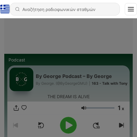
Podcast
By George Podcast – By George
By George. (@ByGeorgeGMU)
|
163 - Talk with Tony
THE DREAM IS ALIVE
1
x
Ένταση