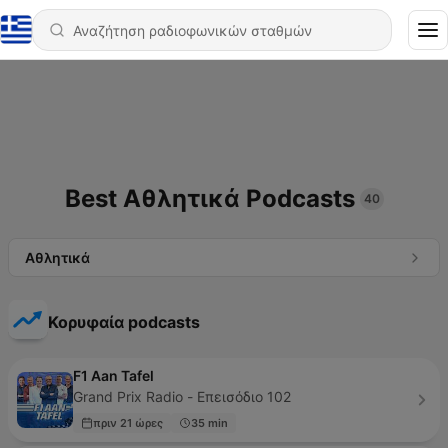
Best Αθλητικά Podcasts
40
Αθλητικά
Κορυφαία podcasts
F1 Aan Tafel
Grand Prix Radio - Επεισόδιο 102
πριν 21 ώρες
35 min