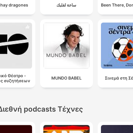
 hay dragones
ساعة لقلبك
Been There, Do
ικό Θέατρο -
MUNDO BABEL
Σινεμά στη Σ
ος συζητήσεων
Διεθνή podcasts Τέχνες