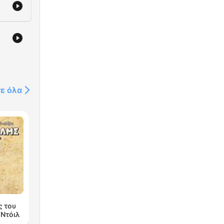
τε όλα
ς του
 Ντόιλ