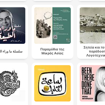
ατρικά έργα
Σητεία και τ
Παραμύθια της
سلسلة ما وراء ال
παράδοση
Μικράς Ασίας
Λογοτεχνι
αναγνώσεις
τόπου μο