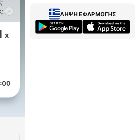
ς
ς
ΛΉΨΗ ΕΦΑΡΜΟΓΉΣ
1
x
:00