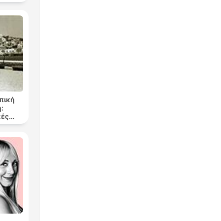
οπική
:
κές
 του
υ