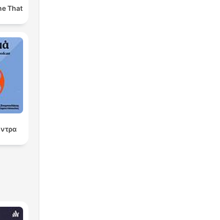
ne That
έντρα