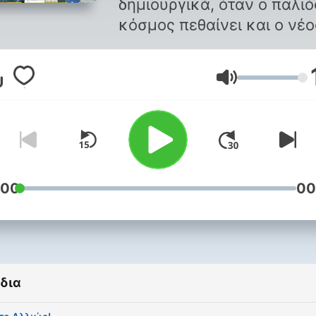
δημιουργικά, όταν ο παλιό
κόσμος πεθαίνει και ο νέο
δεν εχει ακόμα γεννηθει;
Ένταση
:00
00
δια