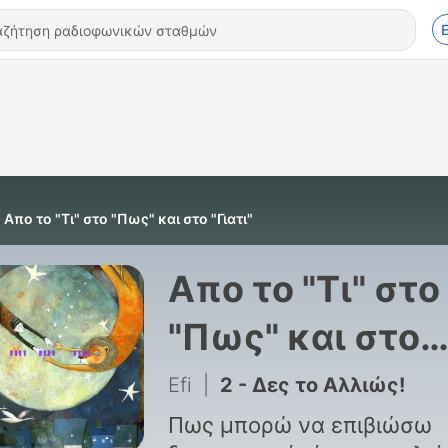
Απο το "Τι" στο "Πως" και στο "Γιατι"
Απο το "Τι" στο
"Πως" και στο
"Γιατι"
Efi
|
2 - Δες το Αλλιώς!
Πως μπορώ να επιβιώσω