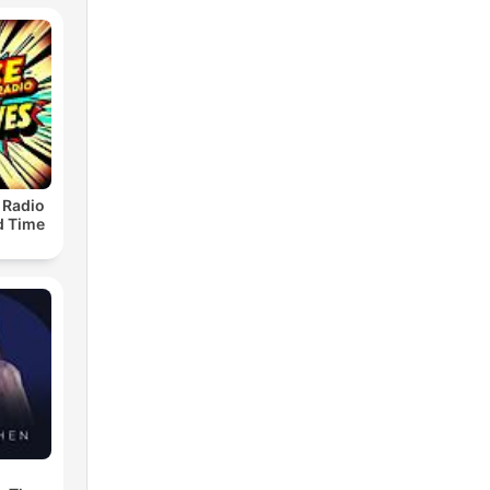
 Radio
ld Time