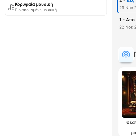
-
2
Δες 
Κορυφαία μουσική
29 Νοέ 
Πιο ακουσμένη μουσική
-
1
Απο 
22 Νοέ 
Θέατ
ρ