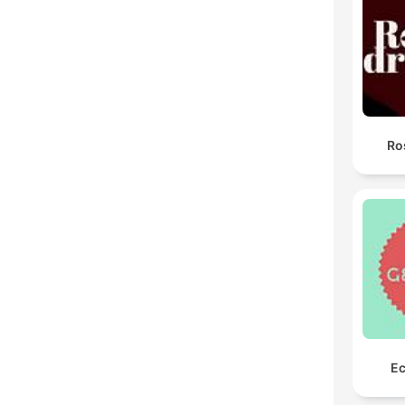
Ro
Ec