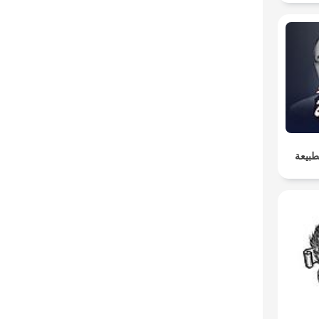
θε
طبيعة