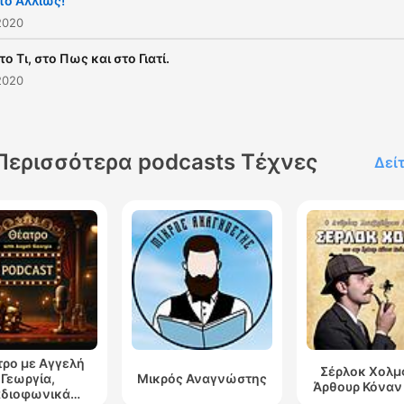
το Αλλιώς!
2020
το Τι, στο Πως και στο Γιατί.
2020
Περισσότερα podcasts Τέχνες
Δεί
ρο με Αγγελή
Σέρλοκ Χολμ
Γεωργία,
Μικρός Αναγνώστης
Άρθουρ Κόναν
αδιοφωνικά