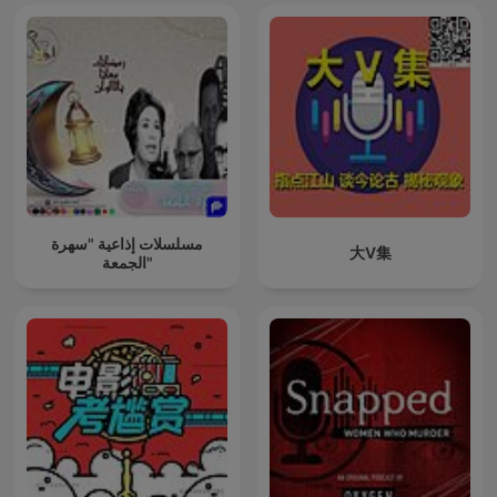
مسلسلات إذاعية "سهرة
大V集
الجمعة"