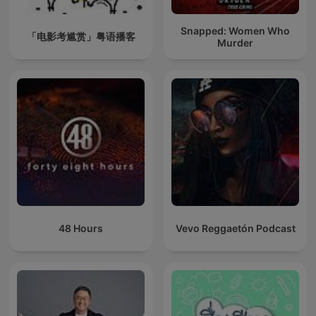
Snapped: Women Who
「电影考尴赏」粤语播客
Murder
48 Hours
Vevo Reggaetón Podcast