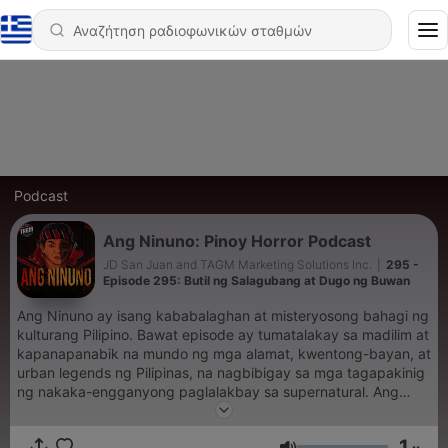
Podcast
Ang Ninuno: Pinoy Horror Podcast
JD San Juan and TAGM Marketing Solutions Inc.
|
295 -
Episode 295: Butil ng Salagubang at Dugo ng Buwan
Ang Ninuno ay isang kababalaghan at misteryosong bahagi ng
kulturang Pilipino. Bawat episode ay tumatalakay sa madilim at
kapanapanabik na mundo ng mga alamat, kwentong-bayan, at
urban legends ng Pilipinas, na nagbibigay sa mga tagapakinig
ng nakaka-engganyong paglalakbay sa supernatural. Ang
seryeng ito ay maingat na binuo upang itampok ang mga
kwentong hindi gaanong kilala ngunit kapansin-pansin dahil sa
1