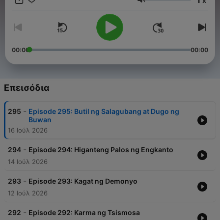
x
kanilang pagyaman sa kulturang Pilipino. For brand
Ένταση
partnerships, advertisements, or other collaboration
opportunities with our podcast, please contact our
management team at info@tagm.com.
00:00
00:00
Επεισόδια
-
295
Episode 295: Butil ng Salagubang at Dugo ng
Buwan
16 Ιούλ 2026
-
294
Episode 294: Higanteng Palos ng Engkanto
14 Ιούλ 2026
-
293
Episode 293: Kagat ng Demonyo
12 Ιούλ 2026
-
292
Episode 292: Karma ng Tsismosa