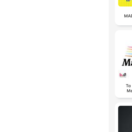
MAD
Τα
Με