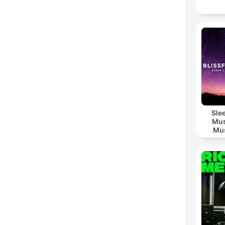
Sle
Mus
Mus
M