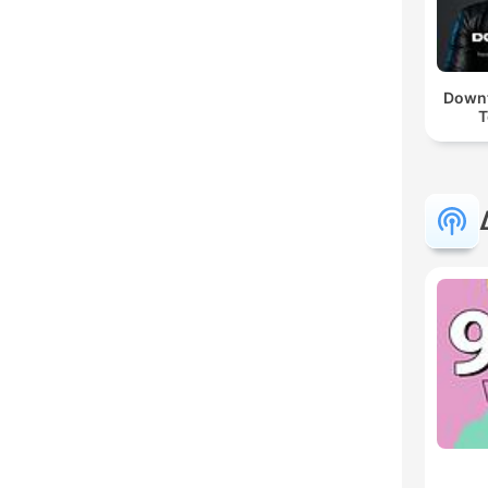
Downt
T