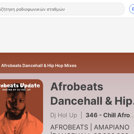
Afrobeats Dancehall & Hip Hop Mixes
Afrobeats
Dancehall & Hip
Hop Mixes
Dj Hol Up
|
346 - Chill Afrobeats Summer 2026 Mix (2Hrs) | Best of Alte | Afro Soul | Afro-Pop
AFROBEATS | AMAPIANO