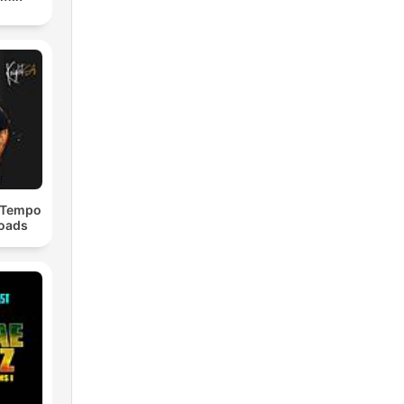
dTempo
loads