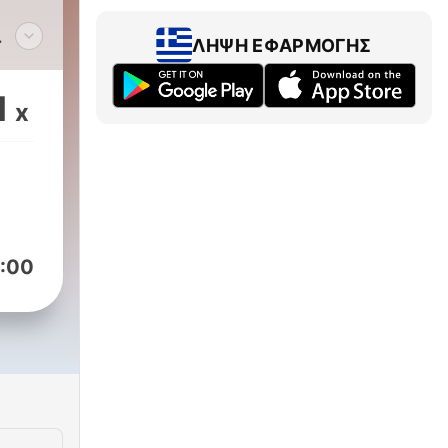
ΛΉΨΗ ΕΦΑΡΜΟΓΉΣ
om
1
x
ixes
:00