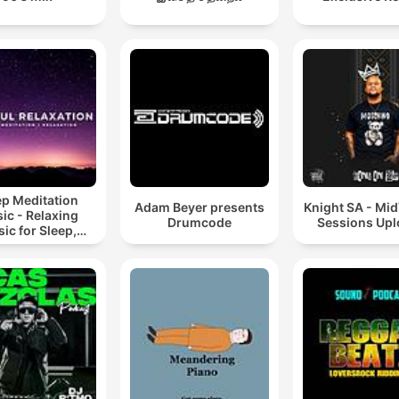
ep Meditation
Adam Beyer presents
Knight SA - Mi
ic - Relaxing
Drumcode
Sessions Up
ic for Sleep,
editation &
Relaxation