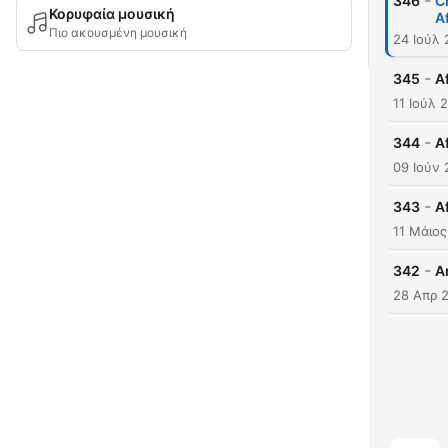
-
346
C
Κορυφαία μουσική
A
Πιο ακουσμένη μουσική
24 Ιούλ
-
345
A
11 Ιούλ 
-
344
A
09 Ιούν
-
343
A
11 Μάιο
-
342
A
28 Απρ 