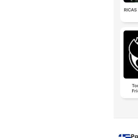
RICAS
To
Fr
Ρα