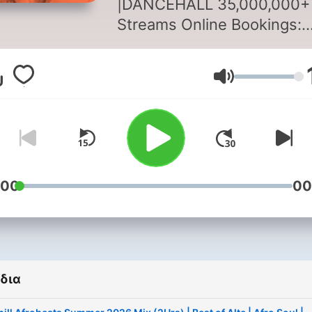
|DANCEHALL 35,000,000+
Streams Online Bookings:
djholupbookings@gmail.c
Top USA DJ for Afrobeats
Ένταση
Dancehall & Hip Hop Make
sure you follow for more m
and exclusive songs
:00
00
δια