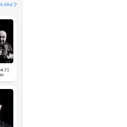
τε όλα
4.7 |
ki