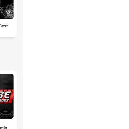
Best
emix