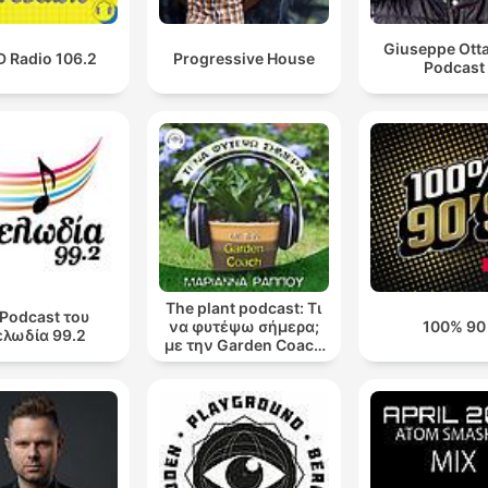
Giuseppe Otta
 Radio 106.2
Progressive House
Podcast
The plant podcast: Τι
 Podcast του
να φυτέψω σήμερα;
100% 90
λωδία 99.2
με την Garden Coach
Μαριάννα Ράππου