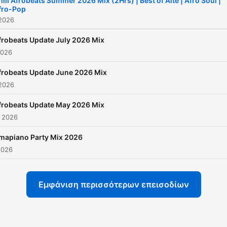
hill Afrobeats Summer 2026 Mix (2Hrs) | Best of Alte | Afro Soul |
fro-Pop
 2026
frobeats Update July 2026 Mix
2026
frobeats Update June 2026 Mix
 2026
frobeats Update May 2026 Mix
ς 2026
mapiano Party Mix 2026
2026
Εμφάνιση περισσότερων επεισοδίων