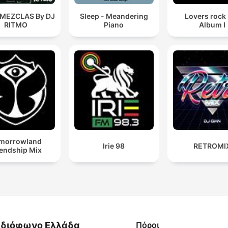
 MEZCLAS By DJ
Sleep - Meandering
Lovers rock
RITMO
Piano
Album I
morrowland
Irie 98
RETROMI
iendship Mix
διόφωνο Ελλάδα
Πόροι