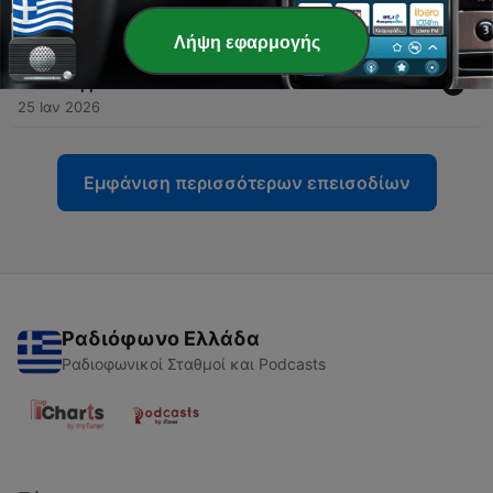
28 Φεβ 2026
Λήψη εφαρμογής
-
32
Το απολαυστικό "One Jovic Show" και η ώρα των
ντέρμπι
25 Ιαν 2026
Εμφάνιση περισσότερων επεισοδίων
Ραδιόφωνο Ελλάδα
Ραδιοφωνικοί Σταθμοί και Podcasts