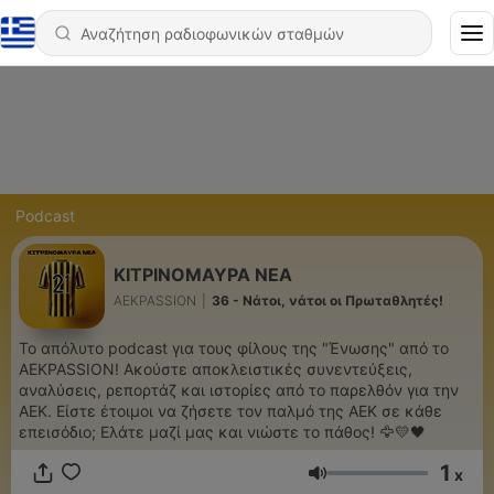
Podcast
ΚΙΤΡΙΝΟΜΑΥΡΑ ΝΕΑ
ΑΕΚPASSION
|
36 - Νάτοι, νάτοι οι Πρωταθλητές!
Το απόλυτο podcast για τους φίλους της "Ένωσης" από το
AEKPASSION! Ακούστε αποκλειστικές συνεντεύξεις,
αναλύσεις, ρεπορτάζ και ιστορίες από το παρελθόν για την
ΑΕΚ. Είστε έτοιμοι να ζήσετε τον παλμό της ΑΕΚ σε κάθε
επεισόδιο; Ελάτε μαζί μας και νιώστε το πάθος! 🦅💛🖤
1
x
Ένταση