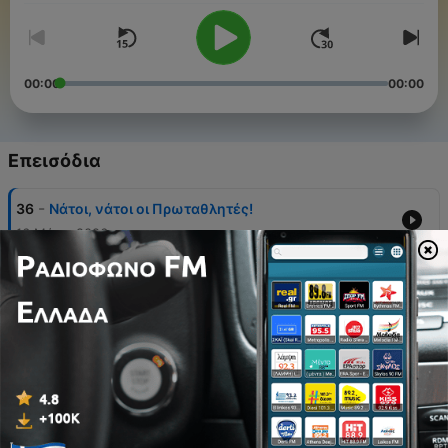
00:00
00:00
Επεισόδια
-
36
Νάτοι, νάτοι οι Πρωταθλητές!
16 Μάιος 2026
-
35
Το γλυκόπικρο ευρωπαϊκό φινάλε και ο στόχος
του Πρωταθλήματος
18 Απρ 2026
-
34
Η ανάγκη της ΑΕΚ για σταθερότητα στο πιο
κρίσιμο σημείο
28 Μάρ 2026
-
33
H AΕΚτζίδικη πανστρατιά στο Βόλο και το
δικαίωμα στο ευρωπαΐκό όνειρο