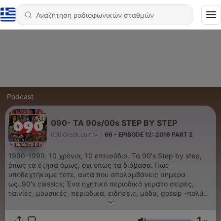
Podcast
090- TA 90s/00s STEP BY STEP
090 Greek cult tv‬
|
66 - EPISODE 12: 2016 PART 2
1990-1999. 10 χρόνια, 10 επεισόδια. Τα 90's Step by step,
όπως τα έζησα όμως, όχι όπως τα διάβασα. Πως
υποδεχτήκαμε τότε, αυτά που απολαμβάνεις σήμερα
ως..90's classics; Ένα ηχητικό περιοδικό γεμάτο σειρές,
ταινίες, μουσικές, περιοδικά, ειδήσεις, μόδα, gossip -πολύ
gossip- δεμένα με θεότρελες 90's ιστορίες της νιότης μου.
Θα το ακούς, αλλά θα είναι σαν να το βλέπεις, σαν να είσαι
1