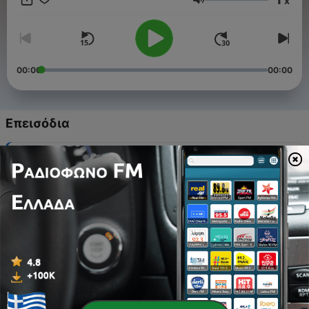
x
εκεί! Πάτα play στο walkman… και φύγαμε!
Ένταση
00:00
00:00
Επεισόδια
-
66
EPISODE 12: 2016 PART 2
14 Μάιος 2026
-
65
EPISODE 13: 2017
11 Μάιος 2026
-
64
EPISODE 7: 2013 (B)
09 Μάιος 2026
-
63
EPISODE 6: 2013 (A)
08 Μάιος 2026