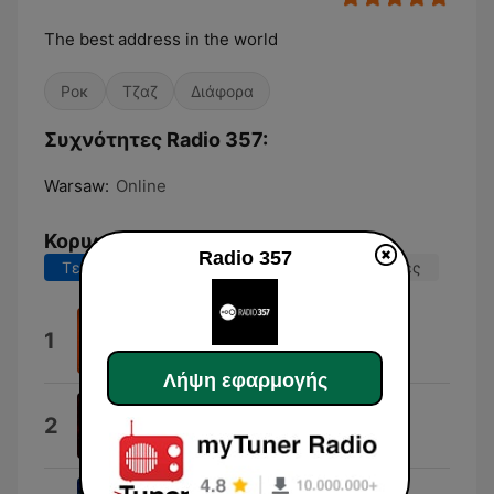
The best address in the world
Ροκ
Τζαζ
Διάφορα
Συχνότητες Radio 357:
Warsaw:
Online
Κορυφαία τραγούδια
Radio 357
Τελευταίες 7 ημέρες
Τελευταίες 30 ημέρες
Solitude
1
Lila Ike
Λήψη εφαρμογής
Medication
2
Queens of the Stone Age