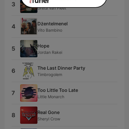
Anthem
3
Greta Van Fleet
Dżentelmenel
4
Vito Bambino
Hope
5
Jordan Rakei
The Last Dinner Party
6
Timbrogolem
Too Little Too Late
7
Little Monarch
Real Gone
8
Sheryl Crow