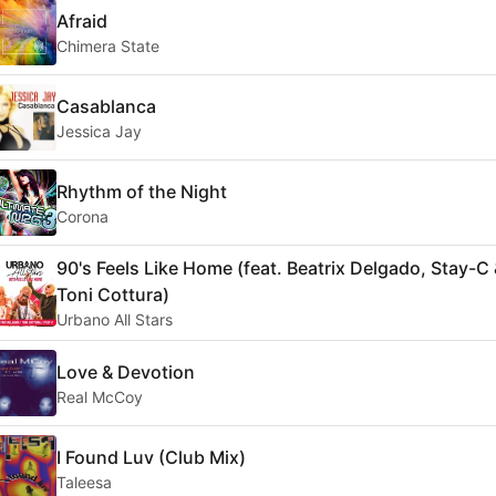
Afraid
Chimera State
Casablanca
Jessica Jay
Rhythm of the Night
Corona
90's Feels Like Home (feat. Beatrix Delgado, Stay-C
Toni Cottura)
Urbano All Stars
Love & Devotion
Real McCoy
I Found Luv (Club Mix)
Taleesa