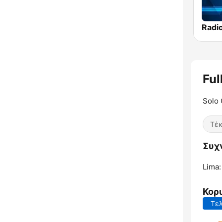
Radi
Ful
Solo 
Τέ
Συχν
Lima:
Κορ
Τελ