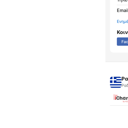
Email
Ενημ
Κοι
Fa
Ρα
Ραδ