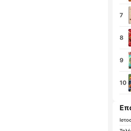
7
8
9
10
Επ
Ιστο
Τηλ