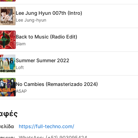
Lee Jung Hyun 007th (Intro)
Lee Jung-hyun
Back to Music (Radio Edit)
Slam
Summer Summer 2022
Loft
No Cambies (Remasterizado 2024)
ASAP
αφές
σελίδα
https://full-techno.com/
έφωνο:
WhatsApp: (+51) 903095424