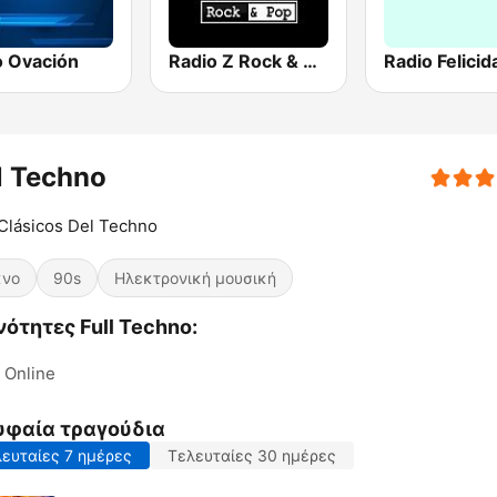
o Ovación
Radio Z Rock & Pop
Radio Felicid
l Techno
Clásicos Del Techno
κνο
90s
Ηλεκτρονική μουσική
ότητες Full Techno:
Online
υφαία τραγούδια
ευταίες 7 ημέρες
Τελευταίες 30 ημέρες