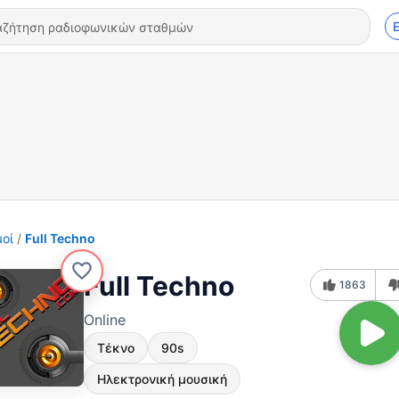
οί
Full Techno
Full Techno
1863
Online
Τέκνο
90s
Ηλεκτρονική μουσική