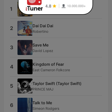
Bam Bam
1
Bam Bam
Dai Dai Dai
2
Robertino
Save Me
3
David Lopez
Kingdom of Fear
4
East Cameron Folkcore
Taylor Swift (Taylor Swift)
5
PRINCE MAJ
Talk to Me
6
Simeon Rodgers