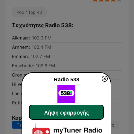
Pop / Top 40
Συχνότητες Radio 538:
Alkmaar:
102.3 FM
Arnhem:
102.4 FM
Emmen:
102.7 FM
Enschede:
102.6 FM
Groningen:
102.2 FM
Radio 538
Hilversum:
102.1 FM
Lochem:
102.3 FM
Rotterdam:
102.7 FM
Λήψη εφαρμογής
Κορυφαία τραγούδια
Τελευταίες 7 ημέρες
Τελευταίες 30 ημέρες