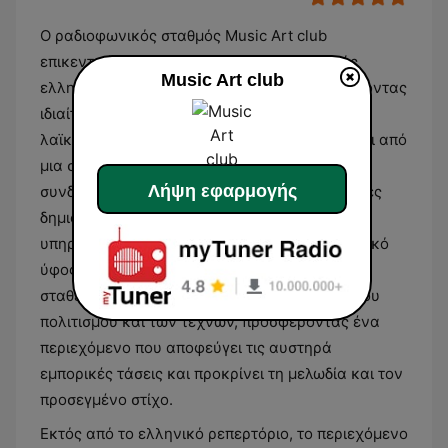
Ο ραδιοφωνικός σταθμός Music Art club
επικεντρώνεται στην προβολή της ποιοτικής
Music Art club
ελληνικής και διεθνούς μουσικής σκηνής, δίνοντας
ιδιαίτερη έμφαση στο έντεχνο και το ποιοτικό
λαϊκό τραγούδι. Το πρόγραμμα διαμορφώνεται από
μια συνεχή ροή μουσικών επιλογών που
Λήψη εφαρμογής
συνδυάζουν κλασικά ακούσματα με σύγχρονες
δημιουργίες, εστιάζοντας σε καλλιτέχνες που
υπηρετούν το καλλιτεχνικό και το ατμοσφαιρικό
ύφος. Η ταυτότητα του σταθμού παραμένει
σταθερά προσανατολισμένη στην ανάδειξη του
πολιτισμού και των τεχνών, προσφέροντας ένα
περιεχόμενο που αποφεύγει τις αυστηρά
εμπορικές τάσεις και προκρίνει τη μελωδία και τον
προσεγμένο στίχο.
Εκτός από το ελληνικό ρεπερτόριο, το περιεχόμενο