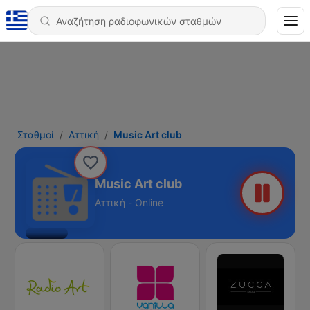
Σταθμοί
Αττική
Music Art club
Music Art club
Αττική - Online