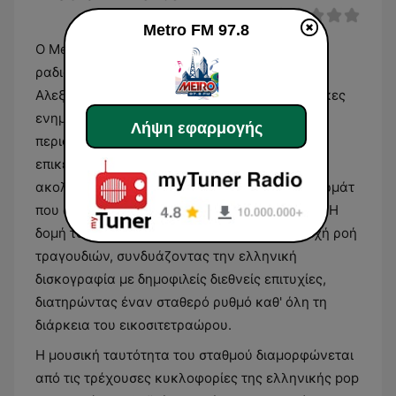
Metro FM 97.8
Ο Metro FM 97.8 είναι ένας περιφερειακός
ραδιοφωνικός σταθμός με έδρα την
Αλεξανδρούπολη, ο οποίος καλύπτει τις ανάγκες
ενημέρωσης και ψυχαγωγίας της ευρύτερης
Λήψη εφαρμογής
περιοχής της Θράκης. Το περιεχόμενό του
επικεντρώνεται κυρίως στη μουσική,
ακολουθώντας ένα σύγχρονο mainstream φορμάτ
που απευθύνεται σε ένα ευρύ ηλικιακό κοινό. Η
δομή του προγράμματος βασίζεται στη συνεχή ροή
τραγουδιών, συνδυάζοντας την ελληνική
δισκογραφία με δημοφιλείς διεθνείς επιτυχίες,
διατηρώντας έναν σταθερό ρυθμό καθ' όλη τη
διάρκεια του εικοσιτετραώρου.
Η μουσική ταυτότητα του σταθμού διαμορφώνεται
από τις τρέχουσες κυκλοφορίες της ελληνικής pop