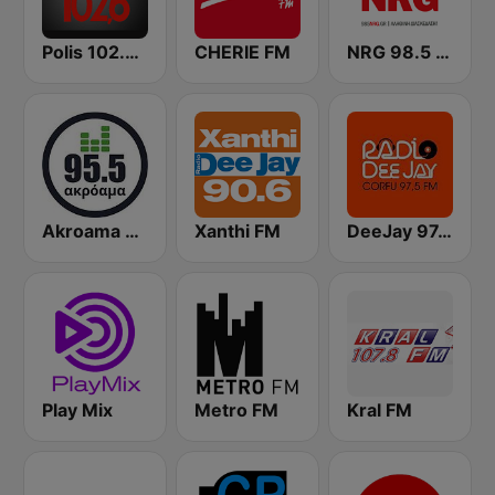
Polis 102.6 FM
CHERIE FM
NRG 98.5 FM
Akroama 95.5 Greek Music
Xanthi FM
DeeJay 97.5 Greece Corfu
Play Mix
Metro FM
Kral FM