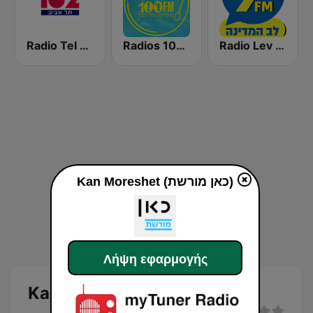
Radio Lev HaMedina 91 FM (לב המדינה)
Radios 100FM (רדיוס)
Radio Tel Aviv 102FM (רדיו תל אביב)
Kan Moreshet (כאן מורשת)
Λήψη εφαρμογής
Kan Moreshet (כאן מורשת)