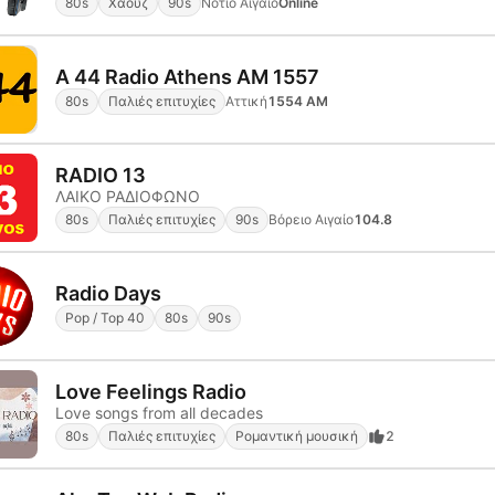
80s
Χάουζ
90s
Νότιο Αιγαίο
Online
Α 44 Radio Athens AM 1557
80s
Παλιές επιτυχίες
Αττική
1554 AM
RADIO 13
ΛΑΙΚΟ ΡΑΔΙΟΦΩΝΟ
80s
Παλιές επιτυχίες
90s
Βόρειο Αιγαίο
104.8
Radio Days
Pop / Top 40
80s
90s
Love Feelings Radio
Love songs from all decades
80s
Παλιές επιτυχίες
Ρομαντική μουσική
2