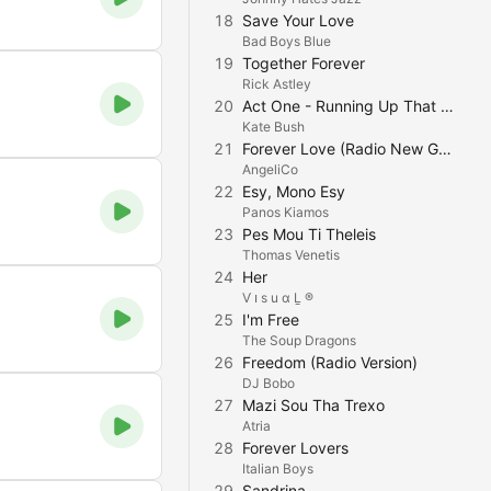
18
Save Your Love
Bad Boys Blue
19
Together Forever
Rick Astley
20
Act One - Running Up That Hill (Live)
Kate Bush
21
Forever Love (Radio New Generation Mix)
AngeliCo
22
Esy, Mono Esy
Panos Kiamos
23
Pes Mou Ti Theleis
Thomas Venetis
24
Her
Ѵ ו ѕ u ɑ Ḻ ®
25
I'm Free
The Soup Dragons
26
Freedom (Radio Version)
DJ Bobo
27
Mazi Sou Tha Trexo
Atria
28
Forever Lovers
Italian Boys
29
Sandrina