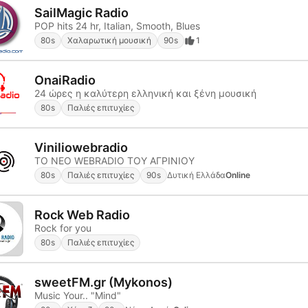
SailMagic Radio
POP hits 24 hr, Italian, Smooth, Blues
80s
Χαλαρωτική μουσική
90s
1
OnaiRadio
24 ώρες η καλύτερη ελληνική και ξένη μουσική
80s
Παλιές επιτυχίες
Viniliowebradio
TO NEO WEBRADIO TOY ΑΓΡΙΝΙΟΥ
80s
Παλιές επιτυχίες
90s
Δυτική Ελλάδα
Online
Rock Web Radio
Rock for you
80s
Παλιές επιτυχίες
sweetFM.gr (Mykonos)
Music Your.. "Mind"