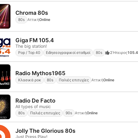
Chroma 80s
80s
Αττική
Online
Giga FM 105.4
The big station!
Pop / Top 40
Ειδησεογραφικοί σταθμοί
80s
2
Ήπειρος
105.4
Radio Mythos1965
Κλασικά ροκ
80s
Παλιές επιτυχίες
Αττική
Online
Radio De Facto
All types of music
80s
Παλιές επιτυχίες
90s
Αττική
Online
Jolly The Glorious 80s
Just Press Play!