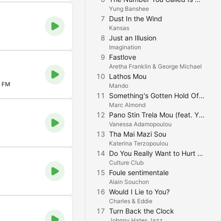
Yung Banshee
7
Dust In the Wind
Kansas
8
Just an Illusion
Imagination
9
Fastlove
Aretha Franklin & George Michael
10
Lathos Mou
 FM
Mando
11
Something's Gotten Hold Of My Heart
Marc Almond
12
Pano Stin Trela Mou (feat. Yiota 7)
Vanessa Adamopoulou
13
Tha Mai Mazi Sou
Katerina Terzopoulou
14
Do You Really Want to Hurt Me
Culture Club
15
Foule sentimentale
Alain Souchon
16
Would I Lie to You?
Charles & Eddie
17
Turn Back the Clock
Johnny Hates Jazz