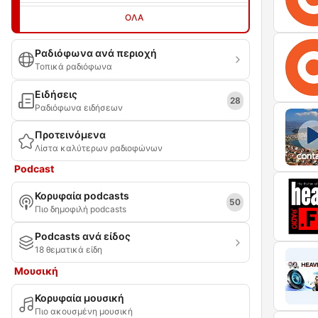
ΌΛΑ
Ραδιόφωνα ανά περιοχή
Τοπικά ραδιόφωνα
Ειδήσεις
28
Ραδιόφωνα ειδήσεων
Προτεινόμενα
Λίστα καλύτερων ραδιοφώνων
Podcast
Κορυφαία podcasts
50
Πιο δημοφιλή podcasts
Podcasts ανά είδος
18 θεματικά είδη
Μουσική
Κορυφαία μουσική
Πιο ακουσμένη μουσική