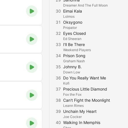
Dreamer And The Full Moon
30
Eimai Kala
Loimos
31
Oksygono
Propator
32
Eyes Closed
Ed Sheeran
33
I'll Be There
Weekend Players
34
Prison Song
Graham Nash
35
Johnny B.
Down Low
36
Do You Really Want Me
Kofi
37
Precious Little Diamond
Fox the Fox
38
Can't Fight the Moonlight
Leann Rimes
39
Unchain My Heart
Joe Cocker
40
Walking In Memphis
Cher