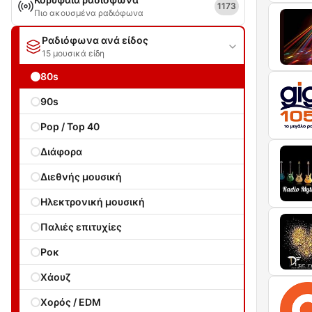
1173
Πιο ακουσμένα ραδιόφωνα
Ραδιόφωνα ανά είδος
15 μουσικά είδη
80s
90s
Pop / Top 40
Διάφορα
Διεθνής μουσική
Ηλεκτρονική μουσική
Παλιές επιτυχίες
Ροκ
Χάουζ
Χορός / EDM