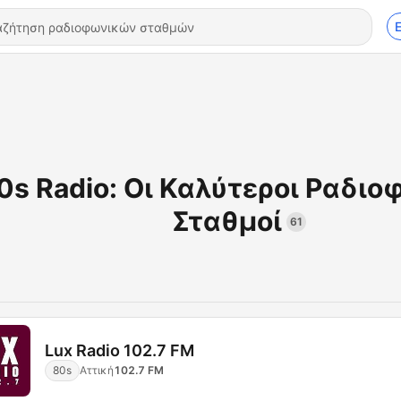
0s Radio: Οι Καλύτεροι Ραδιο
Σταθμοί
61
Lux Radio 102.7 FM
80s
Αττική
102.7 FM