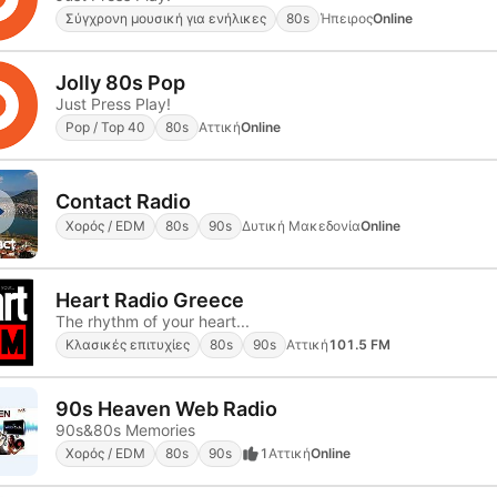
Σύγχρονη μουσική για ενήλικες
80s
Ήπειρος
Online
Jolly 80s Pop
Just Press Play!
Pop / Top 40
80s
Αττική
Online
Contact Radio
Χορός / EDM
80s
90s
Δυτική Μακεδονία
Online
Heart Radio Greece
The rhythm of your heart...
Κλασικές επιτυχίες
80s
90s
Αττική
101.5 FM
90s Heaven Web Radio
90s&80s Memories
Χορός / EDM
80s
90s
1
Αττική
Online