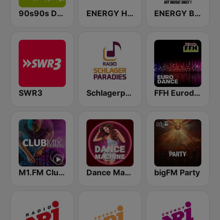
90s90s Dance
ENERGY Hits
ENERGY Berlin
SWR3
Schlagerparadies
FFH Eurodance
M1.FM Club Mix
Dance Machine
bigFM Party