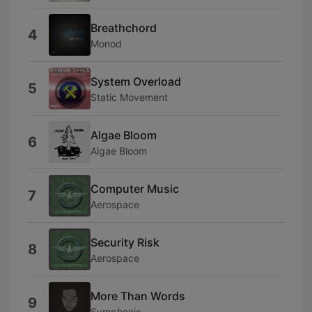
Breathchord
4
Monod
System Overload
5
Static Movement
Algae Bloom
6
Algae Bloom
Computer Music
7
Aerospace
Security Risk
8
Aerospace
More Than Words
9
Symphonix