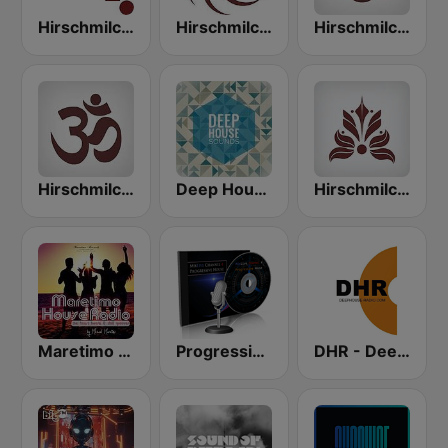
Hirschmilch Electronic
Hirschmilch Progressive
Hirschmilch Psytrance
Hirschmilch Chillout
Deep House Sounds
Hirschmilch Organic House
Maretimo House Radio
Progressive & Tech-house on MixLive.ie
DHR - Deep House Radio