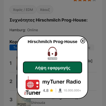
Χορός / EDM
Χάουζ
Συχνότητες Hirschmilch Prog-House:
Hamburg:
Online
Κορυφαία τραγούδια
Hirschmilch Prog-House
Τελευταίες 7 ημέρες
Τελευταίες 30 ημέρες
Big Air (Original mix) [Original mix]
1
Etic
Λήψη εφαρμογής
Minority
2
Aerospace
Harmonize ((Original Mix))
3
Shinouda