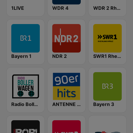
1LIVE
WDR 4
WDR 2 Rhein und Ruhr
Bayern 1
NDR 2
SWR1 Rheinland-Pfalz
Radio Bollerwagen
ANTENNE BAYERN 90er Hits
Bayern 3