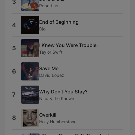
3
Robertino
End of Beginning
4
Djo
I Knew You Were Trouble.
5
Taylor Swift
Save Me
6
David Lopez
Why Don't You Stay?
7
Nico & the Known
Overkill
8
Holly Humberstone