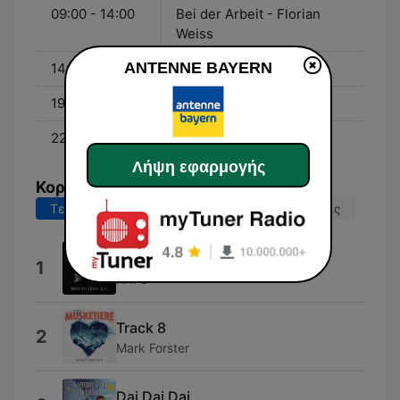
09:00 - 14:00
Bei der Arbeit - Florian
Weiss
ANTENNE BAYERN
14:00 - 19:00
Ab in den Feierabend
19:00 - 22:00
am Abend
22:00 - 00:00
Die Bayerische Nacht
Λήψη εφαρμογής
Κορυφαία τραγούδια
Τελευταίες 7 ημέρες
Τελευταίες 30 ημέρες
Turn the Lights Off (feat. Jon)
1
KATO
Track 8
2
Mark Forster
Dai Dai Dai