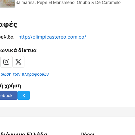
Salmarina, Pepe El Marismeño, Onuba & De Caramelo
αφές
σελίδα
http://olimpicastereo.com.co/
νωνικά δίκτυα
έρωση των πληροφοριών
νή χρήση
cebook
X
διόφωνο Ελλάδα
Πόροι