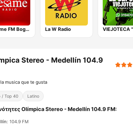
Bésame FM Bogotá
La W Radio
mpica Stereo - Medellín 104.9
la musica que te gusta
 / Top 40
Latino
ότητες Olímpica Stereo - Medellín 104.9 FM:
lín:
104.9 FM