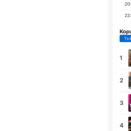
20:
22:
Κορ
Τελ
1
2
3
4