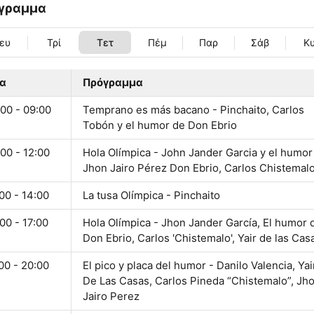
γραμμα
ευ
Τρί
Τετ
Πέμ
Παρ
Σάβ
Κ
α
Πρόγραμμα
00 - 09:00
Temprano es más bacano - Pinchaito, Carlos
Tobón y el humor de Don Ebrio
00 - 12:00
Hola Olímpica - John Jander Garcia y el humor
Jhon Jairo Pérez Don Ebrio, Carlos Chistemal
00 - 14:00
La tusa Olímpica - Pinchaito
00 - 17:00
Hola Olímpica - Jhon Jander García, El humor 
Don Ebrio, Carlos 'Chistemalo', Yair de las Cas
00 - 20:00
El pico y placa del humor - Danilo Valencia, Yai
De Las Casas, Carlos Pineda “Chistemalo”, Jh
Jairo Perez