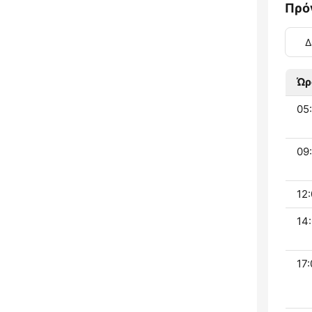
Πρό
Δ
Ώρ
05:
09:
12:
14:
17: