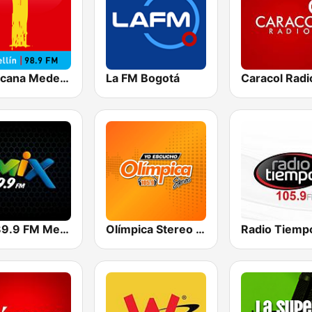
Tropicana Medellín
La FM Bogotá
Caracol Radi
Mix 89.9 FM Medellin
Olímpica Stereo Bogotá 105.9 FM