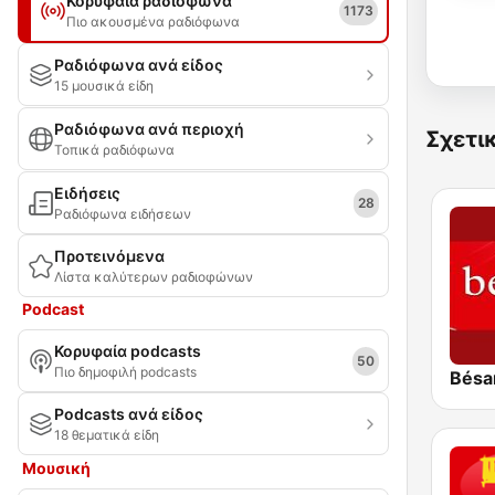
Κορυφαία ραδιόφωνα
1173
Πιο ακουσμένα ραδιόφωνα
Ραδιόφωνα ανά είδος
15 μουσικά είδη
Ραδιόφωνα ανά περιοχή
Σχετι
Τοπικά ραδιόφωνα
Ειδήσεις
28
Ραδιόφωνα ειδήσεων
Προτεινόμενα
Λίστα καλύτερων ραδιοφώνων
Podcast
Κορυφαία podcasts
50
Πιο δημοφιλή podcasts
Bésa
Podcasts ανά είδος
18 θεματικά είδη
Μουσική