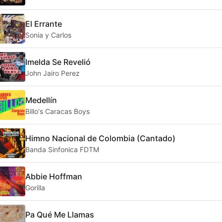
El Errante
Sonia y Carlos
Imelda Se Revelió
John Jairo Perez
Medellín
Billo's Caracas Boys
Himno Nacional de Colombia (Cantado)
Banda Sinfonica FDTM
Abbie Hoffman
Gorilla
Pa Qué Me Llamas