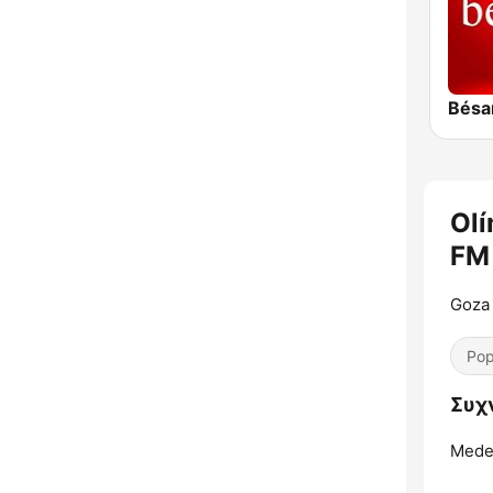
Olí
FM
Goza 
Pop
Συχν
Medel