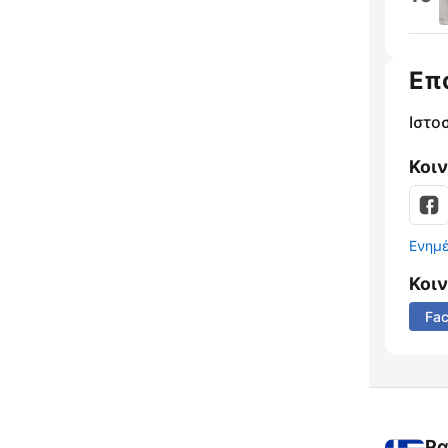
Επ
Ιστο
Κοι
Ενημ
Κοι
Fa
Ρα