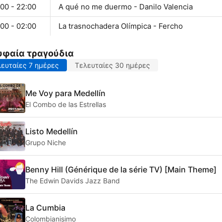
00 - 22:00
A qué no me duermo - Danilo Valencia
00 - 02:00
La trasnochadera Olímpica - Fercho
υφαία τραγούδια
ευταίες 7 ημέρες
Τελευταίες 30 ημέρες
Me Voy para Medellín
El Combo de las Estrellas
Listo Medellín
Grupo Niche
Benny Hill (Générique de la série TV) [Main Theme]
The Edwin Davids Jazz Band
La Cumbia
Colombianisimo