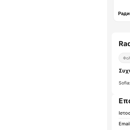
Rad
Φο
Συχν
Sofia
Επ
Ιστο
Email