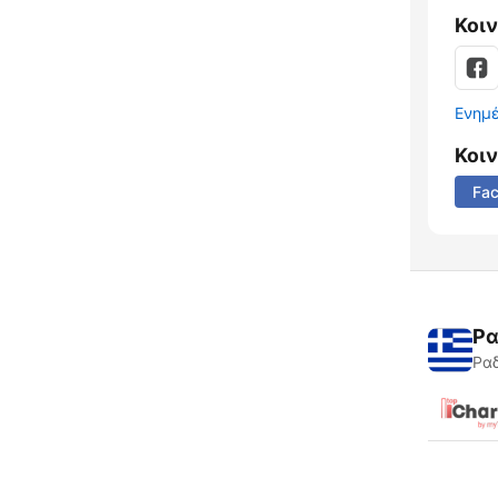
Κοι
Ενημ
Κοι
Fa
Ρα
Ραδ