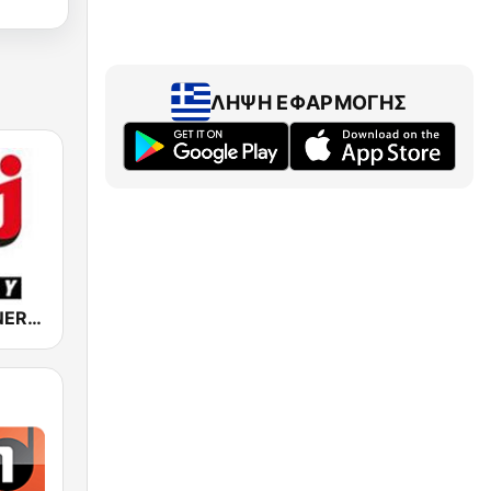
ΛΉΨΗ ΕΦΑΡΜΟΓΉΣ
NRJ Radio ENERGY