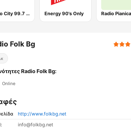
Радио City 99.7 FM
Energy 90's Only
io Folk Bg
λκ
ότητες Radio Folk Bg:
:
Online
αφές
σελίδα
http://www.folkbg.net
:
info@folkbg.net