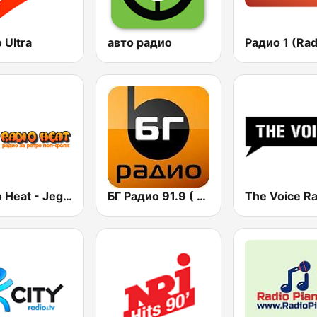
 Ultra
авто радио
Радио 1 (Rad
Radio Heat - Jega Жега 1
БГ Радио 91.9 ( BG Radio )
The Voice Ra