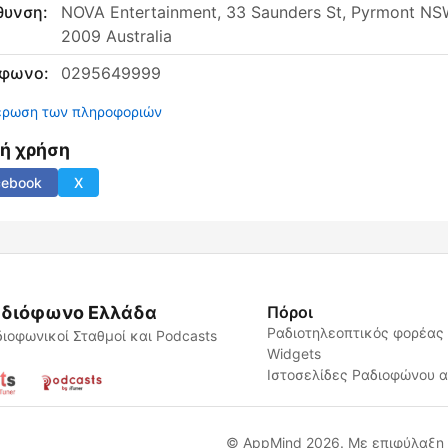
θυνση:
NOVA Entertainment, 33 Saunders St, Pyrmont N
2009 Australia
έφωνο:
0295649999
έρωση των πληροφοριών
νή χρήση
cebook
X
διόφωνο Ελλάδα
Πόροι
Ραδιοτηλεοπτικός φορέας
ιοφωνικοί Σταθμοί και Podcasts
Widgets
Ιστοσελίδες Ραδιοφώνου 
© AppMind 2026. Με επιφύλαξη 