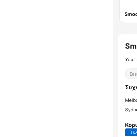
Sm
Your 
Eas
Συχ
Melb
Sydn
Κορ
Τελ