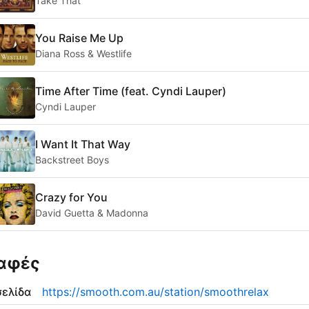
Take That
You Raise Me Up
Diana Ross & Westlife
Time After Time (feat. Cyndi Lauper)
Cyndi Lauper
I Want It That Way
Backstreet Boys
Crazy for You
David Guetta & Madonna
αφές
σελίδα
https://smooth.com.au/station/smoothrelax