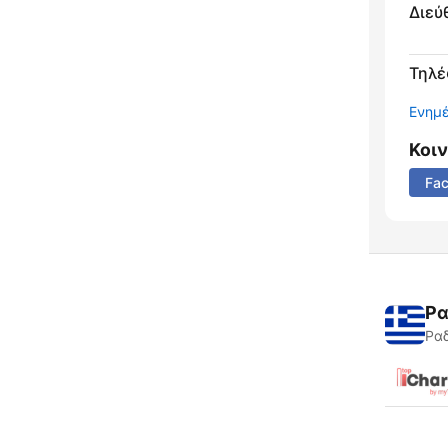
Διεύ
Τηλ
Ενημ
Κοι
Fa
Ρα
Ραδ