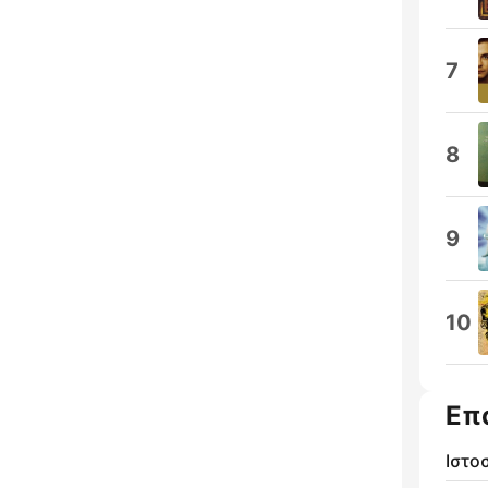
7
8
9
10
Επ
Ιστο