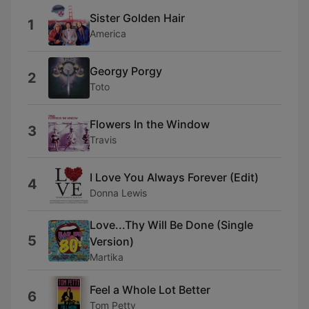
Sister Golden Hair
1
America
Georgy Porgy
2
Toto
Flowers In the Window
3
Travis
I Love You Always Forever (Edit)
4
Donna Lewis
Love...Thy Will Be Done (Single
5
Version)
Martika
Feel a Whole Lot Better
6
Tom Petty