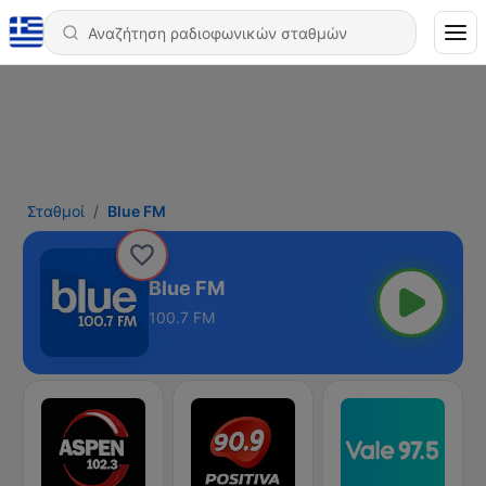
Σταθμοί
Blue FM
Blue FM
100.7 FM