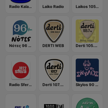
Radio Kalavryta Καλάβρυτα
Laiko Radio
Laikos 105.7 FM (Λαϊκός fm)
Νότες 96 FM - απλά ελληνικά!
DERTI WEB
Derti 105.7 FM
Radio Sfera 102.2 FM
Derti 107.7 FM
Skylos 90 FM