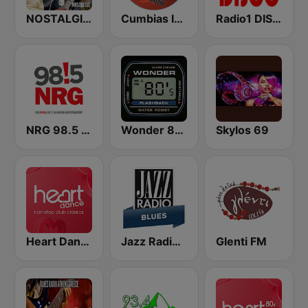
NOSTALGIE BLUES
Cumbias Inmortales Radio
Radio1 DISCO
NRG 98.5 FM
Wonder 80's
Skylos 69
Heart Dance
Jazz Radio Blues
Glenti FM