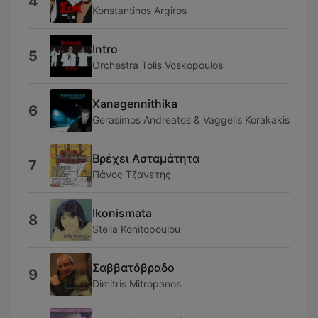
4
Konstantinos Argiros
Intro
5
Orchestra Tolis Voskopoulos
Xanagennithika
6
Gerasimos Andreatos & Vaggelis Korakakis
Βρέχει Ασταμάτητα
7
Πάνος Τζανετής
Ikonismata
8
Stella Konitopoulou
Σαββατόβραδο
9
Dimitris Mitropanos