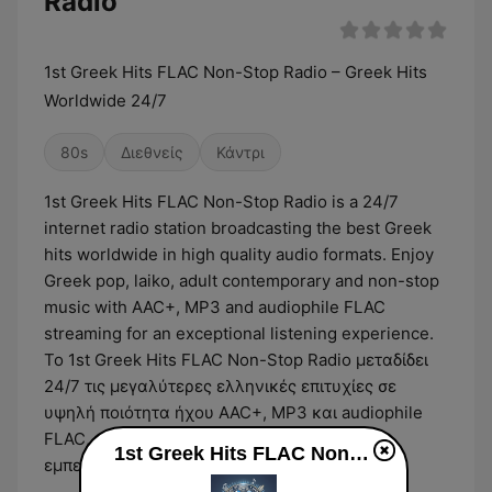
Radio
1st Greek Hits FLAC Non-Stop Radio – Greek Hits
Worldwide 24/7
80s
Διεθνείς
Κάντρι
1st Greek Hits FLAC Non-Stop Radio is a 24/7
internet radio station broadcasting the best Greek
hits worldwide in high quality audio formats. Enjoy
Greek pop, laiko, adult contemporary and non-stop
music with AAC+, MP3 and audiophile FLAC
streaming for an exceptional listening experience.
Το 1st Greek Hits FLAC Non-Stop Radio μεταδίδει
24/7 τις μεγαλύτερες ελληνικές επιτυχίες σε
υψηλή ποιότητα ήχου AAC+, MP3 και audiophile
FLAC, προσφέροντας ασταμάτητη μουσική
1st Greek Hits FLAC Non-Stop Radio
εμπειρία σε όλο τον κόσμο.