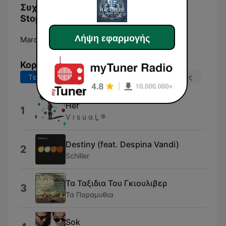
Συχνότητες 1st Greek Hits FLAC Non-
Stop Radio:
Λήψη εφαρμογής
Maroúsi:
Online
Κορυφαία τραγούδια
Τελευταίες 7 ημέρες
Τελευταίες 30 ημέρες
Her
1
Ѵ ו ѕ u ɑ Ḻ ®
Destiny (feat. Despina Vandi)
2
Schiller
Τα Ταξιδια Του Γκιουλιβερ
3
Τα Παραμυθια
Sok